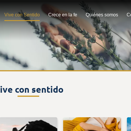
Vive con Sentido
Crece en la fe
Quiénes somos
C
ive con sentido