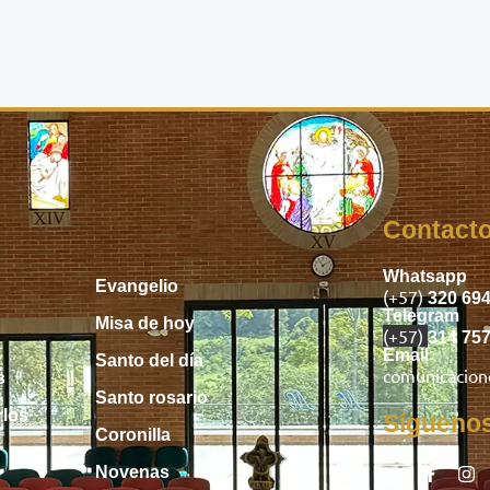
Inicio
Contact
Whatsapp
Evangelio
(+57)
320 69
Telegram
Misa de hoy
(+57)
314 75
Email
Santo del día
comunicacio
s
Santo rosario
rlos
Sígueno
Coronilla
Novenas