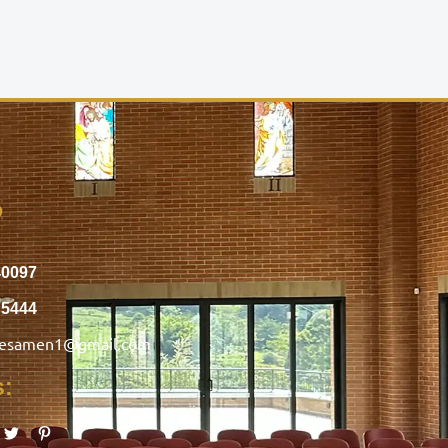
o
40097
75444
nesamen1@gmail.com
s: