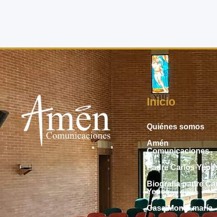
Inicio
Quiénes somos
Amén
Comunicaciones
Padre Carlos Yepe
Biografía padre Ca
Yepes
Casa Monte maría