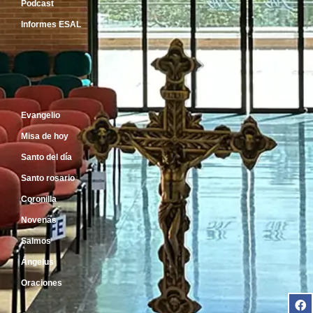
Podcast
Informes ESAL
Inicio
Evangelio
Misa de hoy
Santo del día
Santo rosario
Coronilla
Novenas
Salmos
Ángelus
Oraciones