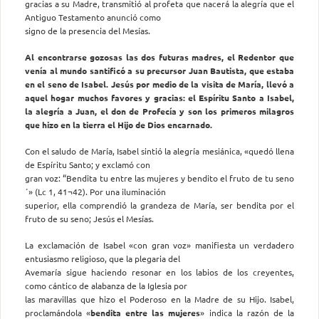
gracias a su Madre, transmitió al profeta que nacerá la alegría que el
Antiguo Testamento anunció como
signo de la presencia del Mesías.
Al encontrarse gozosas las dos futuras madres, el Redentor que
venía al mundo santificó a su precursor
Juan Bautista, que estaba
en el seno de Isabel. Jesús por medio de la visita de María, llevó a
aquel hogar muchos favores y gracias: el Espíritu Santo a Isabel,
la alegría a Juan, el don de Profecía y son los primeros milagros
que hizo en la tierra el Hijo de Dios encarnado.
Con el saludo de María, Isabel sintió la alegría mesiánica, «quedó llena
de Espíritu Santo; y exclamó con
gran voz: “Bendita tu entre las mujeres y bendito el fruto de tu seno
´» (Lc 1, 41¬42). Por una iluminación
superior, ella comprendió la grandeza de María, ser bendita por el
fruto de su seno; Jesús el Mesías.
La exclamación de Isabel «con gran voz» manifiesta un verdadero
entusiasmo religioso, que la plegaria del
Avemaría sigue haciendo resonar en los labios de los creyentes,
como cántico de alabanza de la Iglesia por
las maravillas que hizo el Poderoso en la Madre de su Hijo. Isabel,
proclamándola «
bendita entre las mujeres
» indica la razón de la