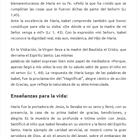
bienaventuranza de María en su fe. «¡Feliz la que ha creído que se
cumplirían las cosas que le fueron dichas de parte del Señor!» (Lc
1,45).
Ante la excelencia de María, Isabel comprende también qué honor
constituye pare ella su visita: «De dónde a mí que la madre de mi
Señor venga a mí?» (Lc 1, 43). Con la expresión «mi Señor», Isabel
reconoce la dignidad real, más aun, mesiánica, del Hijo de María.
En la Visitación, la Virgen lleva a la madre del Bautista el Cristo, que
derrama el Espíritu Santo. Las mismas
palabras de Isabel expresan bien este papel de mediadora: «Porque,
apenas llegó a mis oídos la voz de tu saludo saltó de gozo el niño en
mi seno» (Lc 1, 44). La respuesta de María luego de las palabras de
Isabel, fue la proclamación del “Magnificat”, alegre cántico de acción
de Gracias, que refleja la naturaleza de su alma Inmaculada.
Enseñanzas para la vida:
María fue la portadora de Jesús, lo llevaba en su seno y llenó, con su
presencia, la casa de su prima Isabel de gracias, bendiciones, y
alegría. Es la muestra de su profunda e íntima unión con Jesús.
Santificó al niño que Isabel llevaba en su vientre y la llenó del Espíritu
Santo. María ejemplo de caridad servicial, se mostró como la gran
servidora de Dios, al oír el anuncio del ángel, sobre el embarazo de