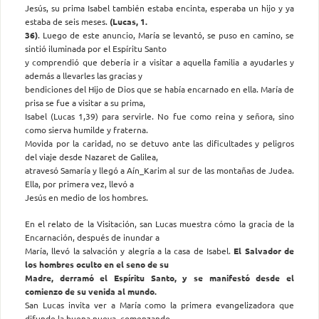
Jesús, su prima Isabel también estaba encinta, esperaba un hijo y ya
estaba de seis meses.
(Lucas, 1.
36)
. Luego de este anuncio, María se levantó, se puso en camino, se
sintió iluminada por el Espíritu Santo
y comprendió que debería ir a visitar a aquella familia a ayudarles y
además a llevarles las gracias y
bendiciones del Hijo de Dios que se había encarnado en ella. María de
prisa se fue a visitar a su prima,
Isabel (Lucas 1,39) para servirle. No fue como reina y señora, sino
como sierva humilde y fraterna.
Movida por la caridad, no se detuvo ante las dificultades y peligros
del viaje desde Nazaret de Galilea,
atravesó Samaría y llegó a Aín_Karim al sur de las montañas de Judea.
Ella, por primera vez, llevó a
Jesús en medio de los hombres.
En el relato de la Visitación, san Lucas muestra cómo la gracia de la
Encarnación, después de inundar a
María, llevó la salvación y alegría a la casa de Isabel.
El Salvador de
los hombres oculto en el seno de su
Madre, derramó el Espíritu Santo, y se manifestó desde el
comienzo de su venida al mundo.
San Lucas invita ver a María como la primera evangelizadora que
difunde la buena nueva, comenzando