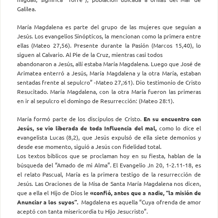
Galilea.
María Magdalena es parte del grupo de las mujeres que seguían a
Jesús. Los evangelios Sinópticos, la mencionan como la primera entre
ellas (Mateo 27,56). Presente durante la Pasión (Marcos 15,40), lo
siguen al Calvario. Al Pie de la Cruz, mientras casi todos
abandonaron a Jesús, allí estaba María Magdalena. Luego que José de
Arimatea enterró a Jesús, María Magdalena y la otra María, estaban
sentadas frente al sepulcro” -Mateo 27,:61). Dio testimonio de Cristo
Resucitado. María Magdalena, con la otra María fueron las primeras
en ir al sepulcro el domingo de Resurrección: (Mateo 28:1).
María formó parte de los discípulos de Cristo.
En su encuentro con
Jesús, se vio liberada de toda
Influencia del mal,
como lo dice el
evangelista Lucas (8,2), que Jesús expulsó de ella siete demonios y
desde ese momento, siguió a Jesús con fidelidad total.
Los textos bíblicos que se proclaman hoy en su fiesta, hablan de la
búsqueda del “Amado de mi Alma”. El Evangelio Jn 20, 1-2.11-18, es
el relato Pascual, María es la primera testigo de la resurrección de
Jesús. Las Oraciones de la Misa de Santa María Magdalena nos dicen,
que a ella el Hijo de Dios le
«confió, antes que a nadie, “la misión de
Anunciar a los suyos”.
Magdalena es aquella “Cuya ofrenda de amor
aceptó con tanta misericordia tu Hijo Jesucristo”.