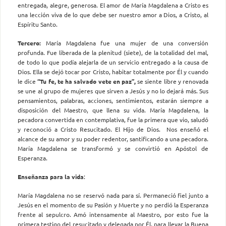
entregada, alegre, generosa. El amor de María Magdalena a Cristo es
una lección viva de lo que debe ser nuestro amor a Dios, a Cristo, al
Espíritu Santo.
Tercero:
María Magdalena fue una mujer de una conversión
profunda. Fue liberada de la plenitud (siete), de la totalidad del mal,
de todo lo que podía alejarla de un servicio entregado a la causa de
Dios. Ella se dejó tocar por Cristo, habitar totalmente por Él y cuando
le dice
“Tu fe, te ha salvado vete en paz”,
se siente libre y renovada
se une al grupo de mujeres que sirven a Jesús y no lo dejará más. Sus
pensamientos, palabras, acciones, sentimientos, estarán siempre a
disposición del Maestro, que llena su vida. María Magdalena, la
pecadora convertida en contemplativa, fue la primera que vio, saludó
y reconoció a Cristo Resucitado. El Hijo de Dios. Nos enseñó el
alcance de su amor y su poder redentor, santificando a una pecadora.
María Magdalena se transformó y se convirtió en Apóstol de
Esperanza.
Enseñanza para la vida
:
María Magdalena no se reservó nada para sí. Permaneció fiel junto a
Jesús en el momento de su Pasión y Muerte y no perdió la Esperanza
frente al sepulcro. Amó intensamente al Maestro, por esto fue la
primera testigo del resucitado y delegada por Él, para llevar la Buena