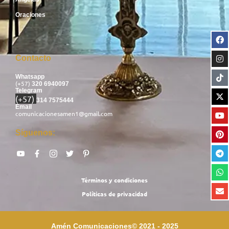
Oraciones
Contacto
Whatsapp
(+57)
320 6940097
Telegram
(+57)
314 7575444
Email
comunicacionesamen1@gmail.com
Síguenos:
Términos y condiciones
Políticas de privacidad
Amén Comunicaciones© 2021 - 2025