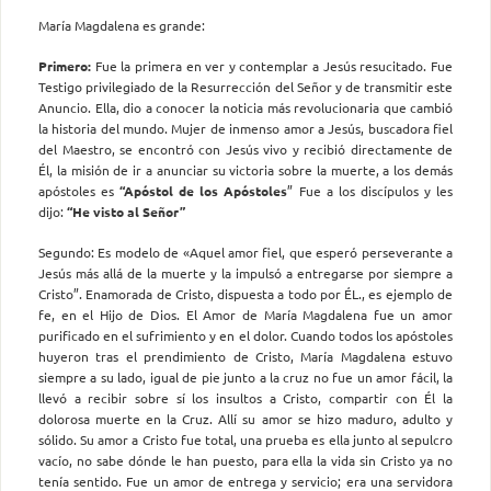
María Magdalena es grande:
Primero:
Fue la primera en ver y contemplar a Jesús resucitado. Fue
Testigo privilegiado de la Resurrección del Señor y de transmitir este
Anuncio. Ella, dio a conocer la noticia más revolucionaria que cambió
la historia del mundo. Mujer de inmenso amor a Jesús, buscadora fiel
del Maestro, se encontró con Jesús vivo y recibió directamente de
Él, la misión de ir a anunciar su victoria sobre la muerte, a los demás
apóstoles es
“Apóstol de los Apóstoles
” Fue a los discípulos y les
dijo:
“He visto al Señor”
Segundo: Es modelo de «Aquel amor fiel, que esperó perseverante a
Jesús más allá de la muerte y la impulsó a entregarse por siempre a
Cristo”. Enamorada de Cristo, dispuesta a todo por ÉL., es ejemplo de
fe, en el Hijo de Dios. El Amor de María Magdalena fue un amor
purificado en el sufrimiento y en el dolor. Cuando todos los apóstoles
huyeron tras el prendimiento de Cristo, María Magdalena estuvo
siempre a su lado, igual de pie junto a la cruz no fue un amor fácil, la
llevó a recibir sobre sí los insultos a Cristo, compartir con Él la
dolorosa muerte en la Cruz. Allí su amor se hizo maduro, adulto y
sólido. Su amor a Cristo fue total, una prueba es ella junto al sepulcro
vacío, no sabe dónde le han puesto, para ella la vida sin Cristo ya no
tenía sentido. Fue un amor de entrega y servicio; era una servidora