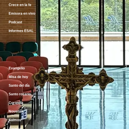
Crece en la fe
Emisora en vivo
Podcast
Informes ESAL
Inicio
Evangelio
Misa de hoy
Santo del día
Santo rosario
Coronilla
Novenas
Salmos
Ángelus