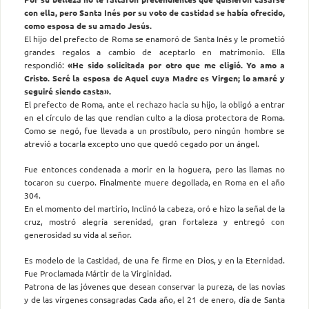
con ella, pero Santa Inés por su voto de castidad se había ofrecido,
como esposa de su amado Jesús.
El hijo del prefecto de Roma se enamoró de Santa Inés y le prometió
grandes regalos a cambio de aceptarlo en matrimonio. Ella
respondió:
«He sido solicitada por otro que me eligió. Yo amo a
Cristo. Seré la esposa de Aquel cuya Madre es Virgen; lo amaré y
seguiré siendo casta».
El prefecto de Roma, ante el rechazo hacia su hijo, la obligó a entrar
en el círculo de las que rendían culto a la diosa protectora de Roma.
Como se negó, fue llevada a un prostíbulo, pero ningún hombre se
atrevió a tocarla excepto uno que quedó cegado por un ángel.
Fue entonces condenada a morir en la hoguera, pero las llamas no
tocaron su cuerpo. Finalmente muere degollada, en Roma en el año
304.
En el momento del martirio, Inclinó la cabeza, oró e hizo la señal de la
cruz, mostró alegría serenidad, gran fortaleza y entregó con
generosidad su vida al señor.
Es modelo de la Castidad, de una fe firme en Dios, y en la Eternidad.
Fue Proclamada Mártir de la Virginidad.
Patrona de las jóvenes que desean conservar la pureza, de las novias
y de las vírgenes consagradas Cada año, el 21 de enero, día de Santa