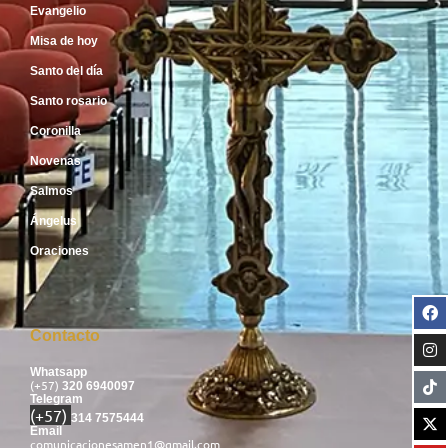
Evangelio
Misa de hoy
Santo del día
Santo rosario
Coronilla
Novenas
Salmos
Ángelus
Oraciones
Contacto
Whatsapp
(+57)
320 6940097
Telegram
(+57)
314 7575444
Email
comunicacionesamen1@gmail.com