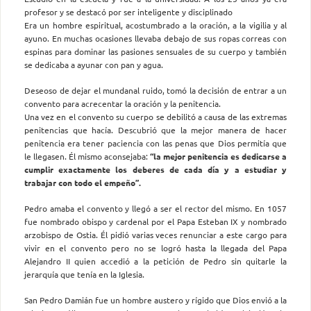
profesor y se destacó por ser inteligente y disciplinado
Era un hombre espiritual, acostumbrado a la oración, a la vigilia y al
ayuno. En muchas ocasiones llevaba debajo de sus ropas correas con
espinas para dominar las pasiones sensuales de su cuerpo y también
se dedicaba a ayunar con pan y agua.
Deseoso de dejar el mundanal ruido, tomó la decisión de entrar a un
convento para acrecentar la oración y la penitencia.
Una vez en el convento su cuerpo se debilitó a causa de las extremas
penitencias que hacía. Descubrió que la mejor manera de hacer
penitencia era tener paciencia con las penas que Dios permitía que
le llegasen. Él mismo aconsejaba:
“la mejor penitencia es dedicarse a
cumplir exactamente los deberes de cada día y a estudiar y
trabajar con todo el empeño”.
Pedro amaba el convento y llegó a ser el rector del mismo. En 1057
fue nombrado obispo y cardenal por el Papa Esteban IX y nombrado
arzobispo de Ostia. Él pidió varias veces renunciar a este cargo para
vivir en el convento pero no se logró hasta la llegada del Papa
Alejandro II quien accedió a la petición de Pedro sin quitarle la
jerarquía que tenía en la Iglesia.
San Pedro Damián fue un hombre austero y rígido que Dios envió a la