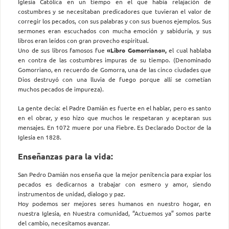
Iglesia Católica en un tiempo en el que había relajación de
costumbres y se necesitaban predicadores que tuvieran el valor de
corregir los pecados, con sus palabras y con sus buenos ejemplos. Sus
sermones eran escuchados con mucha emoción y sabiduría, y sus
libros eran leídos con gran provecho espiritual.
Uno de sus libros famosos fue
«Libro Gomorriano»,
el cual hablaba
en contra de las costumbres impuras de su tiempo. (Denominado
Gomorriano, en recuerdo de Gomorra, una de las cinco ciudades que
Dios destruyó con una lluvia de fuego porque allí se cometían
muchos pecados de impureza).
La gente decía: el Padre Damián es fuerte en el hablar, pero es santo
en el obrar, y eso hizo que muchos le respetaran y aceptaran sus
mensajes. En 1072 muere por una Fiebre. Es Declarado Doctor de la
Iglesia en 1828.
Enseñanzas para la vida:
San Pedro Damián nos enseña que la mejor penitencia para expiar los
pecados es dedicarnos a trabajar con esmero y amor, siendo
instrumentos de unidad, dialogo y paz.
Hoy podemos ser mejores seres humanos en nuestro hogar, en
nuestra Iglesia, en Nuestra comunidad, “Actuemos ya” somos parte
del cambio, necesitamos avanzar.