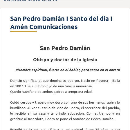
San Pedro Damián I Santo del día I
Amén Comunicaciones
San Pedro Damián
Obispo y doctor de la Iglesia
«Hombre espiritual, fuerte en el hablar, pero santo en el obrar»
Damián significa: el que domina su cuerpo. Nació en Ravena – Italia
en 1007. Fue el último hijo de una familia numerosa.
Quedó huérfano de ambos padres a temprana edad.
Cuidó cerdos y trabajo muy duro con uno de sus hermanos, quien lo
humillaba. Al ver el estilo de vida de Pedro, el sacerdote del pueblo,
lo recibió en su casa y le brindó educación. Con el tiempo y en
gratitud al sacerdote, Pedro se pone el nombre de Pedro Damián.
Estudió en la escuela y fue a la universidad. A los 25 años ya era