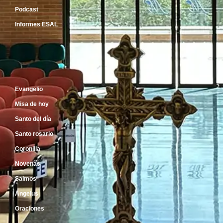
Podcast
Informes ESAL
Inicio
Evangelio
Misa de hoy
Santo del día
Santo rosario
Coronilla
Novenas
Salmos
Ángelus
Oraciones