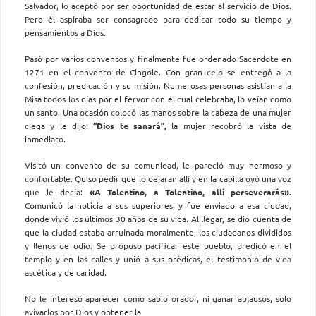
Salvador, lo aceptó por ser oportunidad de estar al servicio de Dios.
Pero él aspiraba ser consagrado para dedicar todo su tiempo y
pensamientos a Dios.
Pasó por varios conventos y finalmente fue ordenado Sacerdote en
1271 en el convento de Cingole. Con gran celo se entregó a la
confesión, predicación y su misión. Numerosas personas asistían a la
Misa todos los días por el fervor con el cual celebraba, lo veían como
un santo. Una ocasión colocó las manos sobre la cabeza de una mujer
ciega y le dijo:
“Dios te sanará”,
la mujer recobró la vista de
inmediato.
Visitó un convento de su comunidad, le pareció muy hermoso y
confortable. Quiso pedir que lo dejaran allí y en la capilla oyó una voz
que le decía:
«A Tolentino, a Tolentino, allí perseverarás».
Comunicó la noticia a sus superiores, y fue enviado a esa ciudad,
donde vivió los últimos 30 años de su vida. Al llegar, se dio cuenta de
que la ciudad estaba arruinada moralmente, los ciudadanos divididos
y llenos de odio. Se propuso pacificar este pueblo, predicó en el
templo y en las calles y unió a sus prédicas, el testimonio de vida
ascética y de caridad.
No le interesó aparecer como sabio orador, ni ganar aplausos, solo
avivarlos por Dios y obtener la