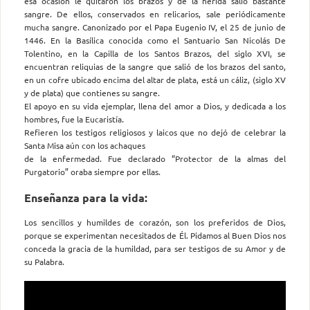
esa ocasión le quitaron los brazos y de la herida salió bastante
sangre. De ellos, conservados en relicarios, sale periódicamente
mucha sangre. Canonizado por el Papa Eugenio IV, el 25 de junio de
1446. En la Basílica conocida como el Santuario San Nicolás De
Tolentino, en la Capilla de los Santos Brazos, del siglo XVI, se
encuentran reliquias de la sangre que salió de los brazos del santo,
en un cofre ubicado encima del altar de plata, está un cáliz, (siglo XV
y de plata) que contienes su sangre.
El apoyo en su vida ejemplar, llena del amor a Dios, y dedicada a los
hombres, fue la Eucaristía.
Refieren los testigos religiosos y laicos que no dejó de celebrar la
Santa Misa aún con los achaques
de la enfermedad. Fue declarado “Protector de la almas del
Purgatorio” oraba siempre por ellas.
Enseñanza para la vida:
Los sencillos y humildes de corazón, son los preferidos de Dios,
porque se experimentan necesitados de Él. Pidamos al Buen Dios nos
conceda la gracia de la humildad, para ser testigos de su Amor y de
su Palabra.