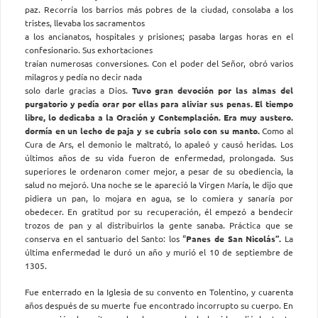
paz. Recorría los barrios más pobres de la ciudad, consolaba a los
tristes, llevaba los sacramentos
a los ancianatos, hospitales y prisiones; pasaba largas horas en el
confesionario. Sus exhortaciones
traían numerosas conversiones. Con el poder del Señor, obró varios
milagros y pedía no decir nada
solo darle gracias a Dios.
Tuvo gran devoción por las almas del
purgatorio y pedía orar por ellas para aliviar sus penas. El tiempo
libre, lo dedicaba a la Oración y Contemplación. Era muy austero.
dormía
en un lecho de paja y se cubría solo con su manto.
Como al
Cura de Ars, el demonio le maltrató, lo apaleó y causó heridas. Los
últimos años de su vida fueron de enfermedad, prolongada. Sus
superiores le ordenaron comer mejor, a pesar de su obediencia, la
salud no mejoró. Una noche se le apareció la Virgen María, le dijo que
pidiera un pan, lo mojara en agua, se lo comiera y sanaría por
obedecer. En gratitud por su recuperación, él empezó a bendecir
trozos de pan y al distribuirlos la gente sanaba. Práctica que se
conserva en el santuario del Santo: los “
Panes de San Nicolás”.
La
última enfermedad le duró un año y murió el 10 de septiembre de
1305.
Fue enterrado en la Iglesia de su convento en Tolentino, y cuarenta
años después de su muerte fue encontrado incorrupto su cuerpo. En