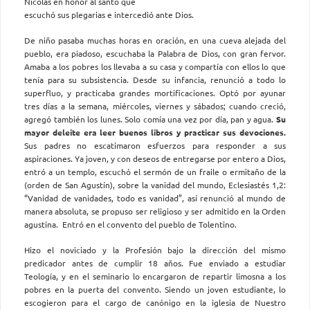
Nicolás en honor al santo que
escuchó sus plegarias e intercedió ante Dios.
De niño pasaba muchas horas en oración, en una cueva alejada del
pueblo, era piadoso, escuchaba la Palabra de Dios, con gran fervor.
Amaba a los pobres los llevaba a su casa y compartía con ellos lo que
tenía para su subsistencia. Desde su infancia, renunció a todo lo
superfluo, y practicaba grandes mortificaciones. Optó por ayunar
tres días a la semana, miércoles, viernes y sábados; cuando creció,
agregó también los lunes. Solo comía una vez por día, pan y agua.
Su
mayor deleite era leer buenos libros y practicar sus devociones.
Sus padres no escatimaron esfuerzos para responder a sus
aspiraciones. Ya joven, y con deseos de entregarse por entero a Dios,
entró a un templo, escuchó el sermón de un fraile o ermitaño de la
(orden de San Agustín), sobre la vanidad del mundo, Eclesiastés 1,2:
“Vanidad de vanidades, todo es vanidad”, así renunció al mundo de
manera absoluta, se propuso ser religioso y ser admitido en la Orden
agustina. Entró en el convento del pueblo de Tolentino.
Hizo el noviciado y la Profesión bajo la dirección del mismo
predicador antes de cumplir 18 años. Fue enviado a estudiar
Teología, y en el seminario lo encargaron de repartir limosna a los
pobres en la puerta del convento. Siendo un joven estudiante, lo
escogieron para el cargo de canónigo en la iglesia de Nuestro