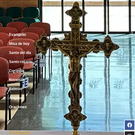
Inicio
Evangelio
Misa de hoy
Santo del día
Santo rosario
Coronilla
Novenas
Salmos
Ángelus
Oraciones
Contacto