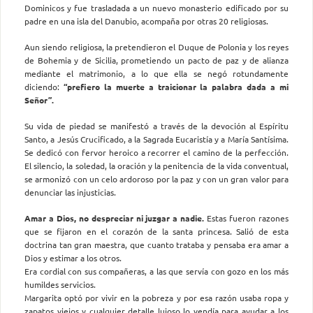
Dominicos y fue trasladada a un nuevo monasterio edificado por su
padre en una isla del Danubio, acompaña por otras 20 religiosas.
Aun siendo religiosa, la pretendieron el Duque de Polonia y los reyes
de Bohemia y de Sicilia, prometiendo un pacto de paz y de alianza
mediante el matrimonio, a lo que ella se negó rotundamente
diciendo:
“prefiero la muerte a traicionar la palabra dada a mi
Señor”.
Su vida de piedad se manifestó a través de la devoción al Espíritu
Santo, a Jesús Crucificado, a la Sagrada Eucaristía y a María Santísima.
Se dedicó con fervor heroico a recorrer el camino de la perfección.
El silencio, la soledad, la oración y la penitencia de la vida conventual,
se armonizó con un celo ardoroso por la paz y con un gran valor para
denunciar las injusticias.
Amar a Dios, no despreciar ni juzgar a nadie.
Estas fueron razones
que se fijaron en el corazón de la santa princesa. Salió de esta
doctrina tan gran maestra, que cuanto trataba y pensaba era amar a
Dios y estimar a los otros.
Era cordial con sus compañeras, a las que servía con gozo en los más
humildes servicios.
Margarita optó por vivir en la pobreza y por esa razón usaba ropa y
zapatos viejos y cualquier detalle lujoso lo vendía para ayudar a los