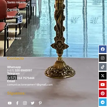
Santo rosario
Coronilla
Novenas
Salmos
Ángelus
Oraciones
Contacto
Whatsapp
(+57)
320 6940097
Telegram
(+57)
314 7575444
Email
comunicacionesamen1@gmail.com
Síguenos: