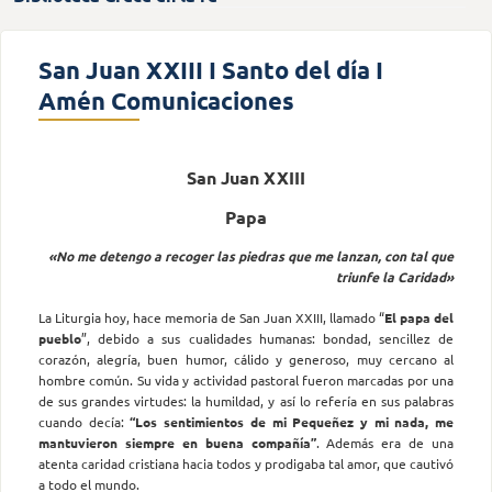
San Juan XXIII I Santo del día I
Amén Comunicaciones
San Juan XXIII
Papa
«No me detengo a recoger las piedras que me lanzan, con tal que
triunfe la Caridad»
La Liturgia hoy, hace memoria de San Juan XXIII, llamado “
El papa del
pueblo
”, debido a sus cualidades humanas: bondad, sencillez de
corazón, alegría, buen humor, cálido y generoso, muy cercano al
hombre común. Su vida y actividad pastoral fueron marcadas por una
de sus grandes virtudes: la humildad, y así lo refería en sus palabras
cuando decía:
“Los sentimientos de mi P
equeñez y mi nada, me
mantuvieron siempre en buena compañía”
. Además era de una
atenta caridad cristiana hacia todos y prodigaba tal amor, que cautivó
a todo el mundo.