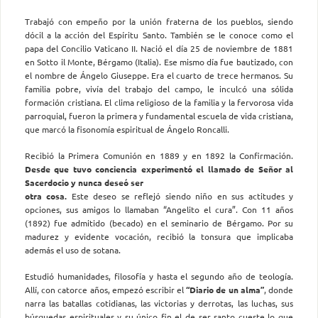
Trabajó con empeño por la unión fraterna de los pueblos, siendo
dócil a la acción del Espíritu Santo. También se le conoce como el
papa del Concilio Vaticano II. Nació el día 25 de noviembre de 1881
en Sotto il Monte, Bérgamo (Italia). Ese mismo día fue bautizado, con
el nombre de Ángelo Giuseppe. Era el cuarto de trece hermanos. Su
familia pobre, vivía del trabajo del campo, le inculcó una sólida
formación cristiana. El clima religioso de la familia y la fervorosa vida
parroquial, fueron la primera y fundamental escuela de vida cristiana,
que marcó la fisonomía espiritual de Ángelo Roncalli.
Recibió la Primera Comunión en 1889 y en 1892 la Confirmación.
Desde que tuvo conciencia experimentó el llamado de Señor al
Sacerdocio y nunca deseó ser
otra cosa.
Este deseo se reflejó siendo niño en sus actitudes y
opciones, sus amigos lo llamaban “Angelito el cura”. Con 11 años
(1892) fue admitido (becado) en el seminario de Bérgamo. Por su
madurez y evidente vocación, recibió la tonsura que implicaba
además el uso de sotana.
Estudió humanidades, filosofía y hasta el segundo año de teología.
Allí, con catorce años, empezó escribir el
“Diario de un alma”
, donde
narra las batallas cotidianas, las victorias y derrotas, las luchas, sus
búsquedas espirituales y su único fin el de ser santo cueste lo que