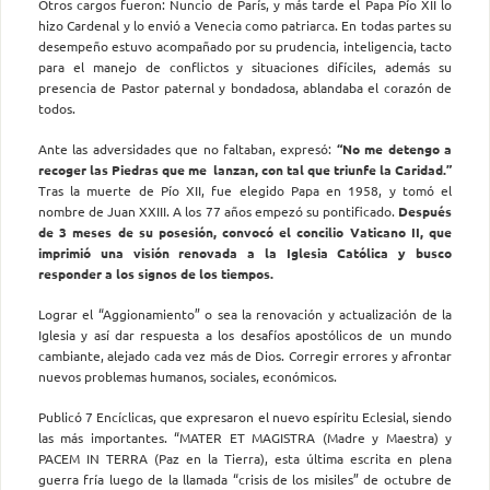
Otros cargos fueron: Nuncio de París, y más tarde el Papa Pío XII lo
hizo Cardenal y lo envió a Venecia como patriarca. En todas partes su
desempeño estuvo acompañado por su prudencia, inteligencia, tacto
para el manejo de conflictos y situaciones difíciles, además su
presencia de Pastor paternal y bondadosa, ablandaba el corazón de
todos.
Ante las adversidades que no faltaban, expresó:
“No me detengo a
recoger las Piedras que me lanzan, con tal que triunfe la Caridad.”
Tras la muerte de Pío XII, fue elegido Papa en 1958, y tomó el
nombre de Juan XXIII. A los 77 años empezó su pontificado.
Después
de 3 meses de su posesión, convocó el concilio Vaticano II, que
imprimió una visión renovada a la Iglesia Católica y busco
responder a los signos de los tiempos.
Lograr el “Aggionamiento” o sea la renovación y actualización de la
Iglesia y así dar respuesta a los desafíos apostólicos de un mundo
cambiante, alejado cada vez más de Dios. Corregir errores y afrontar
nuevos problemas humanos, sociales, económicos.
Publicó 7 Encíclicas, que expresaron el nuevo espíritu Eclesial, siendo
las más importantes. “MATER ET MAGISTRA (Madre y Maestra) y
PACEM IN TERRA (Paz en la Tierra), esta última escrita en plena
guerra fría luego de la llamada “crisis de los misiles” de octubre de