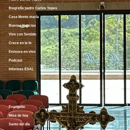
Biografía padre Carlos Yepes
Casa Monte maría
Buenas Noticias
Vive con Sentido
Crece en la fe
Emisora en vivo
Podcast
Informes ESAL
Inicio
Evangelio
Misa de hoy
Santo del día