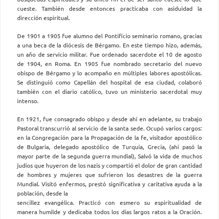
cueste. También desde entonces practicaba con asiduidad la
dirección espiritual.
De 1901 a 1905 fue alumno del Pontificio seminario romano, gracias
a una beca de la diócesis de Bérgamo. En este tiempo hizo, además,
un año de servicio militar. Fue ordenado sacerdote el 10 de agosto
de 1904, en Roma. En 1905 fue nombrado secretario del nuevo
obispo de Bérgamo y lo acompaño en múltiples labores apostólicas.
Se distinguió como Capellán del hospital de esa ciudad, colaboró
también con el diario católico, tuvo un ministerio sacerdotal muy
intenso.
En 1921, fue consagrado obispo y desde ahí en adelante, su trabajo
Pastoral transcurrió al servicio de la santa sede. Ocupó varios cargos:
en la Congregación para la Propagación de la fe, visitador apostólico
de Bulgaria, delegado apostólico de Turquía, Grecia, (ahí pasó la
mayor parte de la segunda guerra mundial), Salvó la vida de muchos
judíos que huyeron de los nazis y compartió el dolor de gran cantidad
de hombres y mujeres que sufrieron los desastres de la guerra
Mundial. Visitó enfermos, prestó significativa y caritativa ayuda a la
población, desde la
sencillez evangélica. Practicó con esmero su espiritualidad de
manera humilde y dedicaba todos los días largos ratos a la Oración.