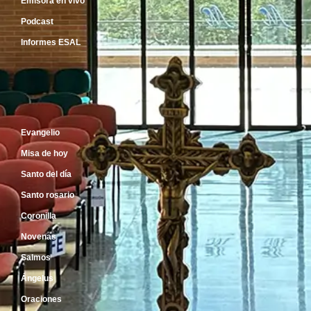
Emisora en vivo
Podcast
Informes ESAL
Inicio
Evangelio
Misa de hoy
Santo del día
Santo rosario
Coronilla
Novenas
Salmos
Ángelus
Oraciones