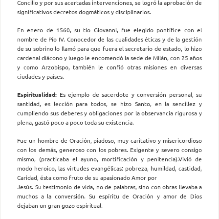
Concilio y por sus acertadas intervenciones, se logró la aprobación de
significativos decretos dogmáticos y disciplinarios.
En enero de 1560, su tío Giovanni, fue elegido pontífice con el
nombre de Pío IV. Conocedor de las cualidades éticas y de la gestión
de su sobrino lo llamó para que fuera el secretario de estado, lo hizo
cardenal diácono y luego le encomendó la sede de Milán, con 25 años
y como Arzobispo, también le confió otras misiones en diversas
ciudades y países.
Espiritualidad:
Es ejemplo de sacerdote y conversión personal, su
santidad, es lección para todos, se hizo Santo, en la sencillez y
cumpliendo sus deberes y obligaciones por la observancia rigurosa y
plena, gastó poco a poco toda su existencia.
Fue un hombre de Oración, piadoso, muy caritativo y misericordioso
con los demás, generoso con los pobres. Exigente y severo consigo
mismo, (practicaba el ayuno, mortificación y penitencia).Vivió de
modo heroico, las virtudes evangélicas: pobreza, humildad, castidad,
Caridad, ésta como fruto de su apasionado Amor por
Jesús. Su testimonio de vida, no de palabras, sino con obras llevaba a
muchos a la conversión. Su espíritu de Oración y amor de Dios
dejaban un gran gozo espiritual.