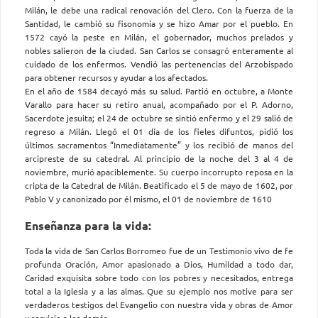
Milán, le debe una radical renovación del Clero. Con la fuerza de la
Santidad, le cambió su fisonomía y se hizo Amar por el pueblo. En
1572 cayó la peste en Milán, el gobernador, muchos prelados y
nobles salieron de la ciudad. San Carlos se consagró enteramente al
cuidado de los enfermos. Vendió las pertenencias del Arzobispado
para obtener recursos y ayudar a los afectados.
En el año de 1584 decayó más su salud. Partió en octubre, a Monte
Varallo para hacer su retiro anual, acompañado por el P. Adorno,
Sacerdote jesuita; el 24 de octubre se sintió enfermo y el 29 salió de
regreso a Milán. Llegó el 01 día de los fieles difuntos, pidió los
últimos sacramentos “Inmediatamente” y los recibió de manos del
arcipreste de su catedral. Al principio de la noche del 3 al 4 de
noviembre, murió apaciblemente. Su cuerpo incorrupto reposa en la
cripta de la Catedral de Milán. Beatificado el 5 de mayo de 1602, por
Pablo V y canonizado por él mismo, el 01 de noviembre de 1610
Enseñanza para la vida:
Toda la vida de San Carlos Borromeo fue de un Testimonio vivo de fe
profunda Oración, Amor apasionado a Dios, Humildad a todo dar,
Caridad exquisita sobre todo con los pobres y necesitados, entrega
total a la Iglesia y a las almas. Que su ejemplo nos motive para ser
verdaderos testigos del Evangelio con nuestra vida y obras de Amor
y servicio a los demás.