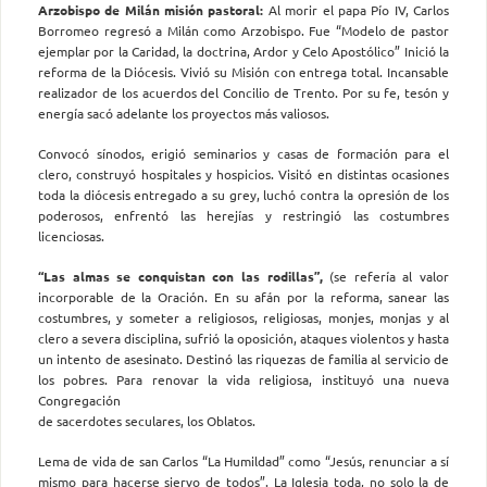
Arzobispo de Milán misión pastoral:
Al morir el papa Pío IV, Carlos
Borromeo regresó a Milán como Arzobispo. Fue “Modelo de pastor
ejemplar por la Caridad, la doctrina, Ardor y Celo Apostólico” Inició la
reforma de la Diócesis. Vivió su Misión con entrega total. Incansable
realizador de los acuerdos del Concilio de Trento. Por su fe, tesón y
energía sacó adelante los proyectos más valiosos.
Convocó sínodos, erigió seminarios y casas de formación para el
clero, construyó hospitales y hospicios. Visitó en distintas ocasiones
toda la diócesis entregado a su grey, luchó contra la opresión de los
poderosos, enfrentó las herejías y restringió las costumbres
licenciosas.
“Las almas se conquistan con las rodillas”,
(se refería al valor
incorporable de la Oración. En su afán por la reforma, sanear las
costumbres, y someter a religiosos, religiosas, monjes, monjas y al
clero a severa disciplina, sufrió la oposición, ataques violentos y hasta
un intento de asesinato. Destinó las riquezas de familia al servicio de
los pobres. Para renovar la vida religiosa, instituyó una nueva
Congregación
de sacerdotes seculares, los Oblatos.
Lema de vida de san Carlos “La Humildad” como “Jesús, renunciar a sí
mismo para hacerse siervo de todos”. La Iglesia toda, no solo la de