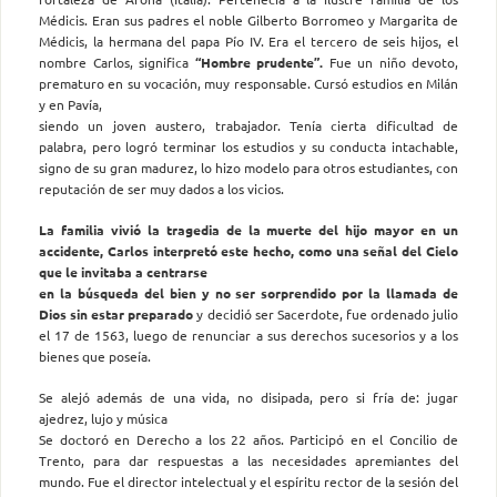
Médicis. Eran sus padres el noble Gilberto Borromeo y Margarita de
Médicis, la hermana del papa Pío IV. Era el tercero de seis hijos, el
nombre Carlos, significa
“Hombre prudente”.
Fue un niño devoto,
prematuro en su vocación, muy responsable. Cursó estudios en Milán
y en Pavía,
siendo un joven austero, trabajador. Tenía cierta dificultad de
palabra, pero logró terminar los estudios y su conducta intachable,
signo de su gran madurez, lo hizo modelo para otros estudiantes, con
reputación de ser muy dados a los vicios.
La familia vivió la tragedia de la muerte del hijo mayor en un
accidente, Carlos interpretó este hecho, como una señal del Cielo
que le invitaba a centrarse
en la búsqueda del bien y no ser sorprendido por la llamada de
Dios sin estar preparado
y decidió ser Sacerdote, fue ordenado julio
el 17 de 1563, luego de renunciar a sus derechos sucesorios y a los
bienes que poseía.
Se alejó además de una vida, no disipada, pero si fría de: jugar
ajedrez, lujo y música
Se doctoró en Derecho a los 22 años. Participó en el Concilio de
Trento, para dar respuestas a las necesidades apremiantes del
mundo. Fue el director intelectual y el espíritu rector de la sesión del