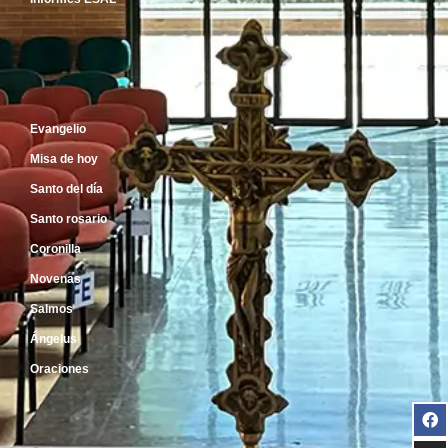
Inicio
Evangelio
Misa de hoy
Santo del día
Santo rosario
Coronilla
Novenas
Salmos
Ángelus
Oraciones