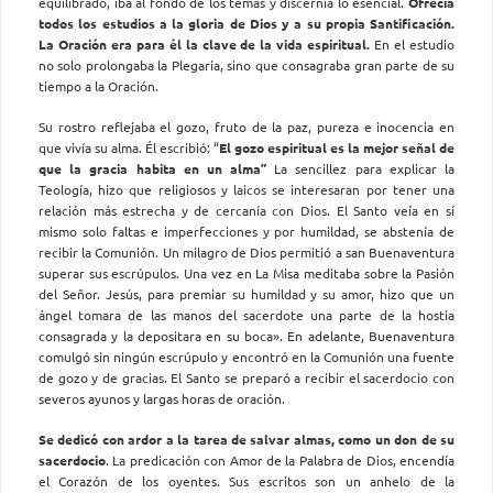
equilibrado, iba al fondo de los temas y discernía lo esencial.
Ofrecía
todos los estudios a la gloria de Dios y a su propia Santificación.
La Oración era para él la clave de la vida espiritual.
En el estudio
no solo prolongaba la Plegaria, sino que consagraba gran parte de su
tiempo a la Oración.
Su rostro reflejaba el gozo, fruto de la paz, pureza e inocencia en
que vivía su alma. Él escribió: “
El gozo espiritual es la mejor señal de
que la gracia habita en un alma”
La sencillez para explicar la
Teología, hizo que religiosos y laicos se interesaran por tener una
relación más estrecha y de cercanía con Dios. El Santo veía en sí
mismo solo faltas e imperfecciones y por humildad, se abstenía de
recibir la Comunión. Un milagro de Dios permitió a san Buenaventura
superar sus escrúpulos. Una vez en La Misa meditaba sobre la Pasión
del Señor. Jesús, para premiar su humildad y su amor, hizo que un
ángel tomara de las manos del sacerdote una parte de la hostia
consagrada y la depositara en su boca». En adelante, Buenaventura
comulgó sin ningún escrúpulo y encontró en la Comunión una fuente
de gozo y de gracias. El Santo se preparó a recibir el sacerdocio con
severos ayunos y largas horas de oración.
Se dedicó con ardor a la tarea de salvar almas, como un don de su
sacerdocio
. La predicación con Amor de la Palabra de Dios, encendía
el Corazón de los oyentes. Sus escritos son un anhelo de la