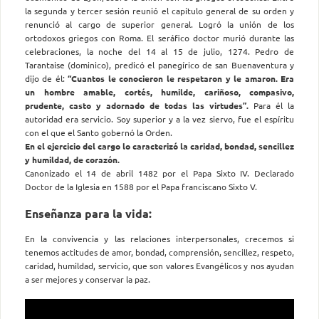
la segunda y tercer sesión reunió el capítulo general de su orden y
renunció al cargo de superior general. Logró la unión de los
ortodoxos griegos con Roma. El seráfico doctor murió durante las
celebraciones, la noche del 14 al 15 de julio, 1274. Pedro de
Tarantaise (dominico), predicó el panegírico de san Buenaventura y
dijo de él:
“Cuantos le conocieron le respetaron y le amaron. Era
un hombre amable, cortés, humilde, cariñoso, compasivo,
prudente, casto y adornado de todas las virtudes”.
Para él la
autoridad era servicio. Soy superior y a la vez siervo, fue el espíritu
con el que el Santo gobernó la Orden.
En el ejercicio del cargo lo caracterizó la caridad, bondad, sencillez
y humildad, de corazón.
Canonizado el 14 de abril 1482 por el Papa Sixto IV. Declarado
Doctor de la Iglesia en 1588 por el Papa franciscano Sixto V.
Enseñanza para la vida:
En la convivencia y las relaciones interpersonales, crecemos si
tenemos actitudes de amor, bondad, comprensión, sencillez, respeto,
caridad, humildad, servicio, que son valores Evangélicos y nos ayudan
a ser mejores y conservar la paz.