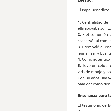
Legado:
El Papa Benedicto 
1.
Centralidad de la
ella apoyaba su FE.
2.
Fiel comunión co
conservó tal comun
3.
Promovió el encu
humanizar y Evangel
4.
Como auténtico hi
5.
Tuvo un celo ard
vida de monje y pro
Con 80 años una ve
para dar como don 
Enseñanza para la
El testimonio de B