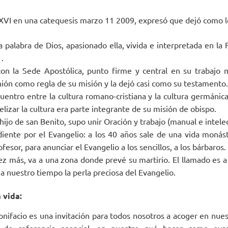
XVI en una catequesis marzo 11 2009, expresó que dejó como le
 palabra de Dios, apasionado ella, vivida e interpretada en la F
 .
n la Sede Apostólica, punto firme y central en su trabajo m
ión como regla de su misión y la dejó casi como su testamento.
entro entre la cultura romano-cristiana y la cultura germánic
izar la cultura era parte integrante de su misión de obispo.
jo de san Benito, supo unir Oración y trabajo (manual e intelec
iente por el Evangelio: a los 40 años sale de una vida monástic
fesor, para anunciar el Evangelio a los sencillos, a los bárbaros.
z más, va a una zona donde prevé su martirio. El llamado es a 
a nuestro tiempo la perla preciosa del Evangelio.
 vida:
onifacio es una invitación para todos nosotros a acoger en nues