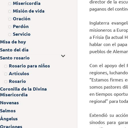
director de la esc
Misericordia
paganos del contin
Misión de vida
Oración
Inglaterra evange
Perdón
misioneros a Europ
Servicio
a Frisia (la actual
Misa de hoy
hablar con el papa
Santo del día
pueblos de Alemani
Santo rosario
Con el apoyo del 
Rosario para niños
regiones, luchando
Artículos
“Estamos firmes en
Rosario
somos pastores dil
Coronilla de la Divina
en tiempos oportun
Misericordia
regional” para tod
Novenas
Salmos
Extendió su acción 
Ángelus
sínodos para gara
Oraciones