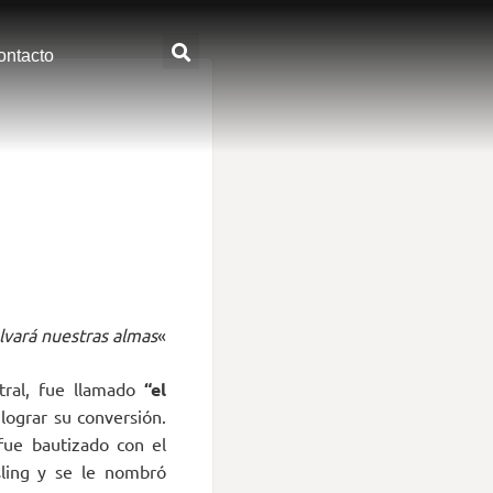
ontacto
alvará nuestras almas
«
ntral, fue llamado
“el
lograr su conversión.
fue bautizado con el
ling y se le nombró