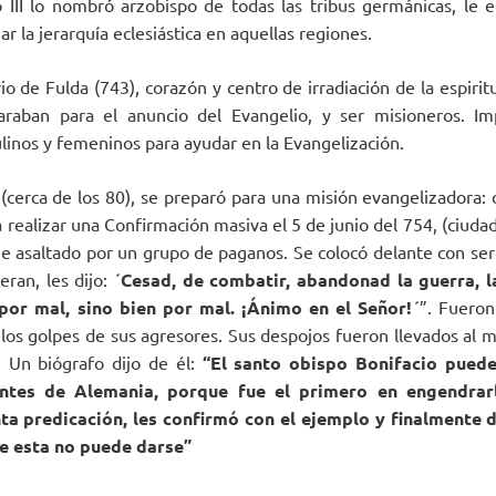
o III lo nombró arzobispo de todas las tribus germánicas, le en
ar la jerarquía eclesiástica en aquellas regiones.
 de Fulda (743), corazón y centro de irradiación de la espiritu
paraban para el anuncio del Evangelio, y ser misioneros. Im
inos y femeninos para ayudar en la Evangelización.
cerca de los 80), se preparó para una misión evangelizadora:
a a realizar una Confirmación masiva el 5 de junio del 754, (ciud
e asaltado por un grupo de paganos. Se colocó delante con sere
ran, les dijo: ´
Cesad, de combatir, abandonad la guerra, l
por mal, sino bien por mal. ¡Ánimo en el Señor!
´”. Fueron
 los golpes de sus agresores. Sus despojos fueron llevados al m
. Un biógrafo dijo de él:
“El santo obispo Bonifacio pued
ntes de Alemania, porque fue el primero en engendrarl
ta predicación, les confirmó con el ejemplo y finalmente di
e esta no puede darse”