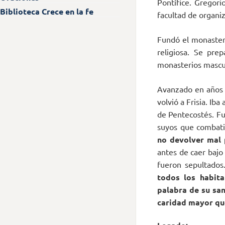
Pontífice. Gregori
Biblioteca Crece en la fe
facultad de organiz
Fundó el monasterio
religiosa. Se pre
monasterios mascul
Avanzado en años (
volvió a Frisia. Ib
de Pentecostés. Fu
suyos que combatie
no devolver mal 
antes de caer bajo
fueron sepultados
todos los habita
palabra de su san
caridad mayor qu