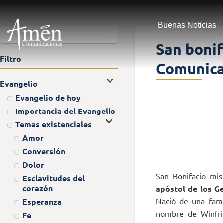
Buenas Noticias
San bonif
Filtro
Comunica
Evangelio
Evangelio de hoy
Importancia del Evangelio
Temas existenciales
Amor
Conversión
Dolor
San Bonifacio mis
Esclavitudes del
corazón
apóstol de los G
Nació de una fami
Esperanza
nombre de Winfri
Fe