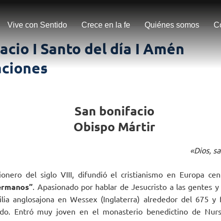
Vive con Sentido
Crece en la fe
Quiénes somos
C
acio I Santo del día I Amén
ciones
San bonifacio
Obispo Mártir
«Dios, s
ionero del siglo VIII, difundió el cristianismo en Europa ce
ermanos”
. Apasionado por hablar de Jesucristo a las gentes y 
lia anglosajona en Wessex (Inglaterra) alrededor del 675 y 
do. Entró muy joven en el monasterio benedictino de Nurs