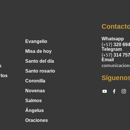
Inicio
Contact
Whatsapp
Evangelio
(+57)
320 69
Telegram
Misa de hoy
(+57)
314 75
Email
Santo del día
comunicacio
s
Santo rosario
rlos
Sígueno
Coronilla
Novenas
Salmos
Ángelus
Oraciones