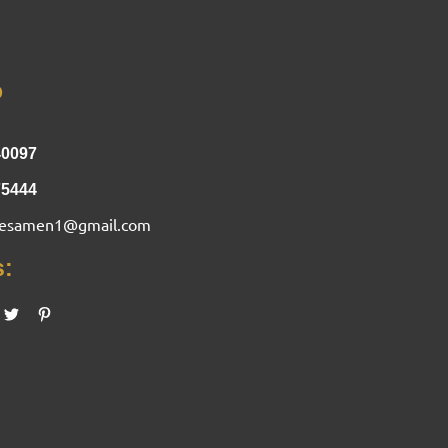
o
40097
75444
nesamen1@gmail.com
s: