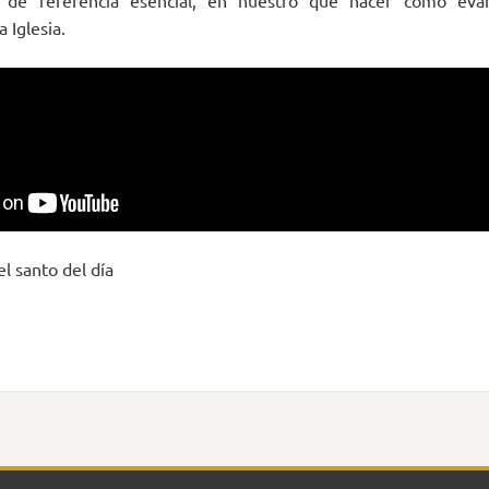
de referencia esencial, en nuestro qué hacer como eva
 Iglesia.
el santo del día