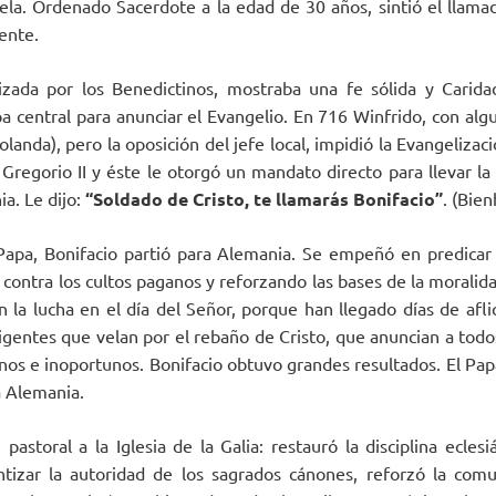
uela. Ordenado Sacerdote a la edad de 30 años, sintió el llamad
ente.
lizada por los Benedictinos, mostraba una fe sólida y Carida
a central para anunciar el Evangelio. En 716 Winfrido, con al
 Holanda), pero la oposición del jefe local, impidió la Evangeliz
 Gregorio II y éste le otorgó un mandato directo para llevar la
a. Le dijo:
“Soldado de Cristo, te llamarás Bonifacio”
. (Bie
Papa, Bonifacio partió para Alemania. Se empeñó en predicar 
 contra los cultos paganos y reforzando las bases de la moralid
 la lucha en el día del Señor, porque han llegado días de aflic
igentes que velan por el rebaño de Cristo, que anuncian a todos
os e inoportunos. Bonifacio obtuvo grandes resultados. El Pap
a Alemania.
pastoral a la Iglesia de la Galia: restauró la disciplina eclesi
ntizar la autoridad de los sagrados cánones, reforzó la co