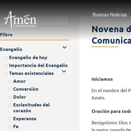
Buenas Noticias
Novena d
Filtro
Comunica
Evangelio
Evangelio de hoy
Importancia del Evangelio
Temas existenciales
Iniciamos
Amor
Conversión
En el nombre del Pa
Dolor
Amén.
Esclavitudes del
corazón
Oración para todo
Esperanza
Benignísimo Dios d
Fe
la mejor prenda de