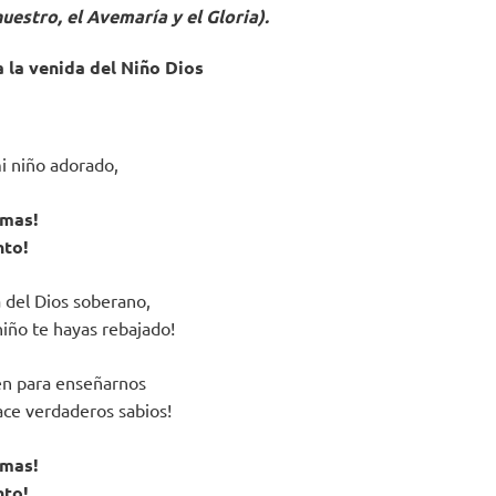
uestro, el Avemaría y el Gloria).
 la venida del Niño Dios
i niño adorado,
lmas!
nto!
 del Dios soberano,
niño te hayas rebajado!
en para enseñarnos
ace verdaderos sabios!
lmas!
nto!