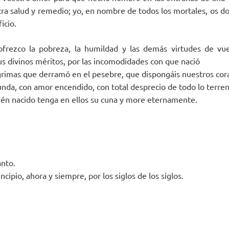
ra salud y remedio; yo, en nombre de todos los mortales, os doy
icio.
ofrezco la pobreza, la humildad y las demás virtudes de vu
us divinos méritos, por las incomodidades con que nació
lágrimas que derramó en el pesebre, que dispongáis nuestros co
nda, con amor encendido, con total desprecio de todo lo terren
ién nacido tenga en ellos su cuna y more eternamente.
anto.
cipio, ahora y siempre, por los siglos de los siglos.