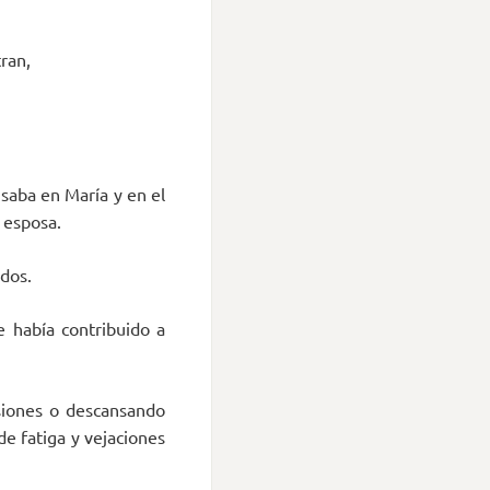
ran,
saba en María y en el
 esposa.
ídos.
e había contribuido a
siones o descansando
e fatiga y vejaciones