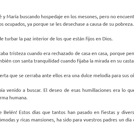
é y María buscando hospedaje en los mesones, pero no encuent
dos ocupados, ya porque se les desechase a causa de su pobreza.
turbar la paz interior de los que están fijos en Dios.
aba tristeza cuando era rechazado de casa en casa, porque pen
bién con santa tranquilidad cuando fijaba la mirada en su casta
erta que se cerraba ante ellos era una dulce melodía para sus o
ía venido a buscar. El deseo de esas humillaciones era lo qu
forma humana.
e Belén! Estos días que tantos han pasado en fiestas y diver
odas y ricas mansiones, ha sido para vuestros padres un día d