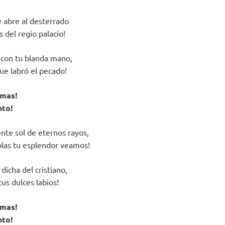
e abre al desterrado
s del regio palacio!
 con tu blanda mano,
que labró el pecado!
lmas!
nto!
nte sol de eternos rayos,
eblas tu esplendor veamos!
dicha del cristiano,
tus dulces labios!
lmas!
nto!