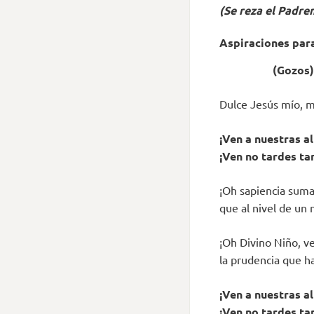
(Se reza el Padren
Aspiraciones para
(Gozos)
Dulce Jesús mío, m
¡Ven a nuestras a
¡Ven no tardes ta
¡Oh sapiencia suma
que al nivel de un 
¡Oh Divino Niño, v
la prudencia que h
¡Ven a nuestras a
¡Ven no tardes ta