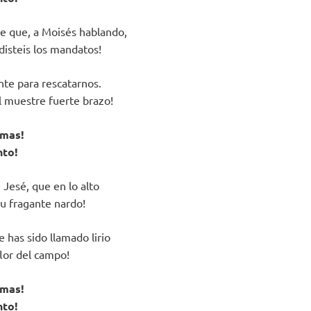
e que, a Moisés hablando,
 disteis los mandatos!
te para rescatarnos.
l muestre fuerte brazo!
lmas!
nto!
 Jesé, que en lo alto
tu fragante nardo!
 has sido llamado lirio
flor del campo!
lmas!
nto!