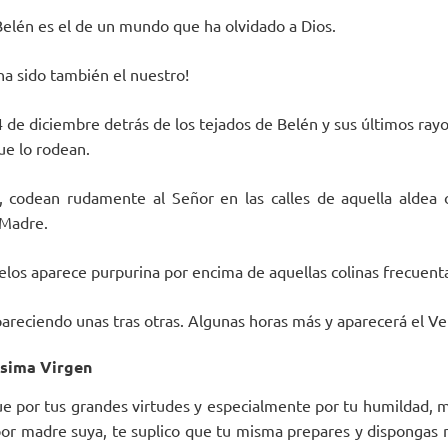
 Belén es el de un mundo que ha olvidado a Dios.
ha sido también el nuestro!
4 de diciembre detrás de los tejados de Belén y sus últimos rayo
ue lo rodean.
 codean rudamente al Señor en las calles de aquella aldea or
 Madre.
ielos aparece purpurina por encima de aquellas colinas frecuenta
apareciendo unas tras otras. Algunas horas más y aparecerá el V
ísima Virgen
e por tus grandes virtudes y especialmente por tu humildad, 
por madre suya, te suplico que tu misma prepares y dispongas m