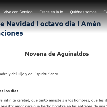
Vive con Sentido
Crece en la fe
Quiénes somos
C
e Navidad I octavo día I Amén
ciones
Novena de Aguinaldos
dre y del Hijo y del Espíritu Santo.
s los días
e infinita caridad, que tanto amasteis a los hombres, que les d
 vuestro amor para que hecho hombre en las entrañas de una 