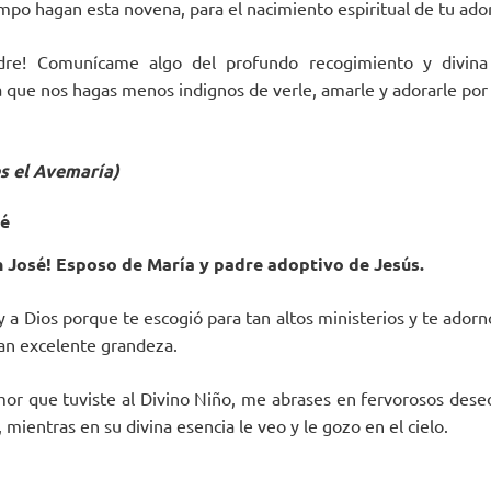
empo hagan esta novena, para el nacimiento espiritual de tu ado
dre! Comunícame algo del profundo recogimiento y divina
a que nos hagas menos indignos de verle, amarle y adorarle por 
es el Avemaría)
sé
 José! Esposo de María y padre adoptivo de Jesús.
oy a Dios porque te escogió para tan altos ministerios y te ador
an excelente grandeza.
mor que tuviste al Divino Niño, me abrases en fervorosos deseos
ientras en su divina esencia le veo y le gozo en el cielo.