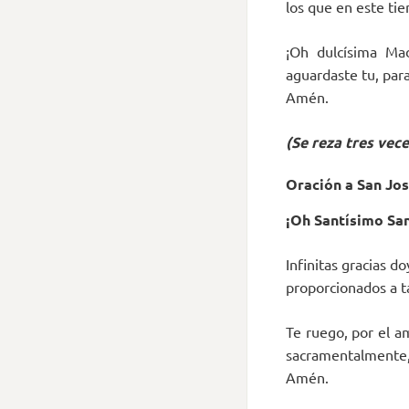
los que en este ti
¡Oh dulcísima Ma
aguardaste tu, par
Amén.
(Se reza tres vec
Oración a San Jo
¡Oh Santísimo San
Infinitas gracias d
proporcionados a t
Te ruego, por el a
sacramentalmente, m
Amén.