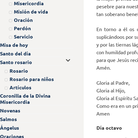
Misericordia
pesebre para nuest
Misión de vida
tan soberano benef
Oración
Perdón
En torno a él os 
Servicio
suplicándoos por s
y por las tiernas 
Misa de hoy
con humildad profu
Santo del día
para que Jesús rec
Santo rosario
Amén.
Rosario
Rosario para niños
Gloria al Padre,
Artículos
Gloria al Hijo,
Coronilla de la Divina
Gloria al Espíritu S
Misericordia
Como era en un prin
Novenas
Amen
Salmos
Ángelus
Día octavo
Oraciones