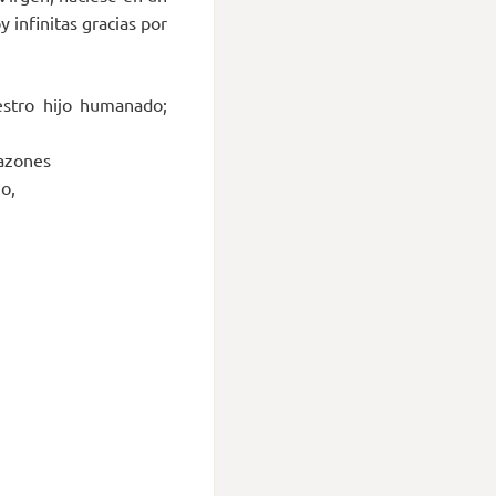
 infinitas gracias por
estro hijo humanado;
razones
o,