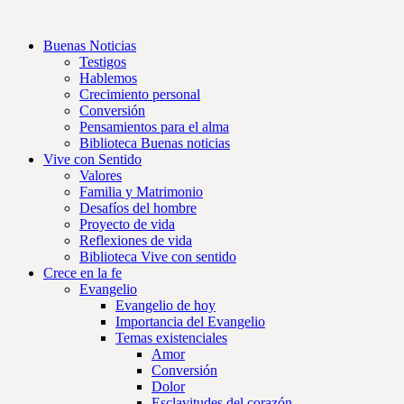
Buenas Noticias
Testigos
Hablemos
Crecimiento personal
Conversión
Pensamientos para el alma
Biblioteca Buenas noticias
Vive con Sentido
Valores
Familia y Matrimonio
Desafíos del hombre
Proyecto de vida
Reflexiones de vida
Biblioteca Vive con sentido
Crece en la fe
Evangelio
Evangelio de hoy
Importancia del Evangelio
Temas existenciales
Amor
Conversión
Dolor
Esclavitudes del corazón