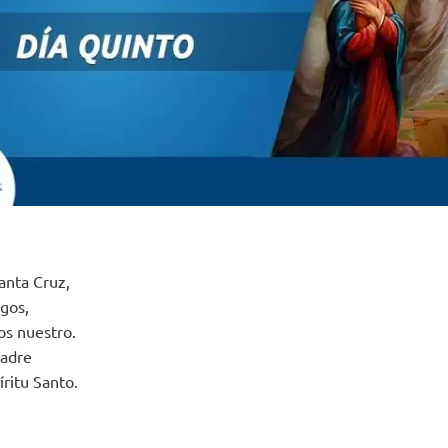
Santa Cruz,
gos,
os nuestro.
Padre
íritu Santo.