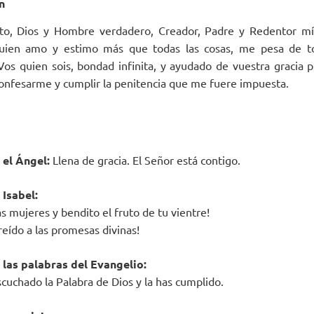
n
sto, Dios y Hombre verdadero, Creador, Padre y Redentor mí
quien amo y estimo más que todas las cosas, me pesa de t
Vos quien sois, bondad infinita, y ayudado de vuestra graci
onfesarme y cumplir la penitencia que me fuere impuesta.
el Ángel:
Llena de gracia. El Señor está contigo.
Isabel:
as mujeres y bendito el fruto de tu vientre!
reído a las promesas divinas!
las palabras del Evangelio:
cuchado la Palabra de Dios y la has cumplido.