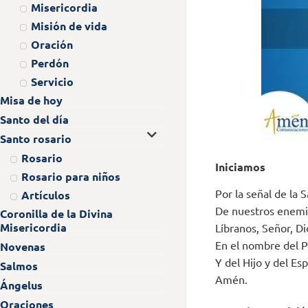
Misericordia
Misión de vida
Oración
Perdón
Servicio
Misa de hoy
Santo del día
Santo rosario
Rosario
Iniciamos
Rosario para niños
Por la señal de la 
Artículos
De nuestros enemi
Coronilla de la Divina
Misericordia
Líbranos, Señor, Di
En el nombre del 
Novenas
Y del Hijo y del Esp
Salmos
Amén.
Ángelus
Oraciones