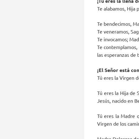
¡Tú eres la llena d
Te alabamos, Hija p
Te bendecimos, Mad
Te veneramos, Sagr
Te invocamos; Madr
Te contemplamos, 
las esperanzas de 
¡El Señor está co
Tú eres la Virgen d
Tú eres la Hija de 
Jesús, nacido en Be
Tú eres la Madre q
Virgen de los camin
Madre Dolorosa del