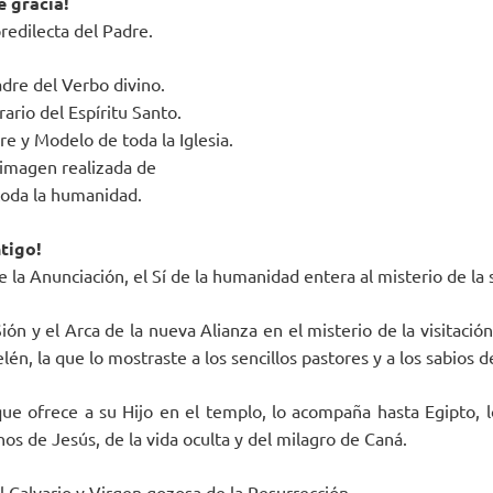
e gracia!
redilecta del Padre.
re del Verbo divino.
ario del Espíritu Santo.
e y Modelo de toda la Iglesia.
imagen realizada de
toda la humanidad.
ntigo!
e la Anunciación, el Sí de la humanidad entera al misterio de la 
Sión y el Arca de la nueva Alianza en el misterio de la visitació
lén, la que lo mostraste a los sencillos pastores y a los sabios d
ue ofrece a su Hijo en el templo, lo acompaña hasta Egipto, 
os de Jesús, de la vida oculta y del milagro de Caná.
 Calvario y Virgen gozosa de la Resurrección.