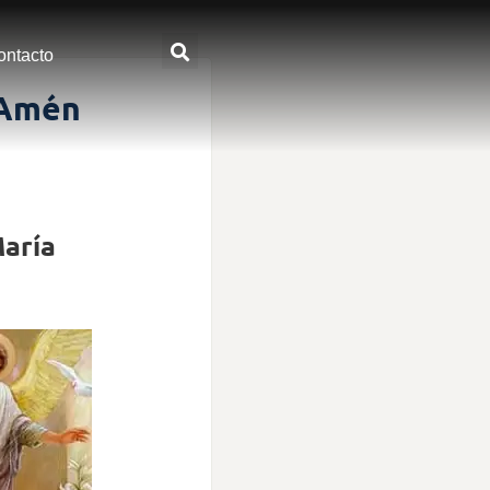
ontacto
 Amén
María