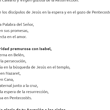
 los discípulos de Jesús en la espera y en el gozo de Pentecost
a Palabra del Señor,
en sus promesas,
ecta en el amor.
ridad premurosa con Isabel,
erna en Belén,
 la persecución,
ia en la búsqueda de Jesús en el templo,
a en Nazaret,
en Cana,
ternal junto a la cruz,
 la espera de la resurrección,
dua en Pentecostés.
a gloria de tu Asunción a los cielos,