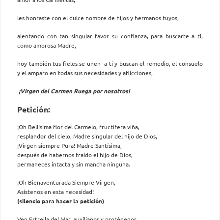
les honraste con el dulce nombre de hijos y hermanos tuyos,
alentando con tan singular favor su confianza, para buscarte a ti,
como amorosa Madre,
hoy también tus fieles se unen a ti y buscan el remedio, el consuelo
y el amparo en todas sus necesidades y aflicciones,
¡Virgen del Carmen Ruega por nosotros!
Petición:
¡Oh Bellísima flor del Carmelo, fructífera viña,
resplandor del cielo, Madre singular del hijo de Dios,
¡Virgen siempre Pura! Madre Santísima,
después de habernos traído el hijo de Dios,
permaneces intacta y sin mancha ninguna.
¡Oh Bienaventurada Siempre Virgen,
Asístenos en esta necesidad!
(silencio para hacer la petición)
Ven Estrella del Mar, auxílianos y protégenos.