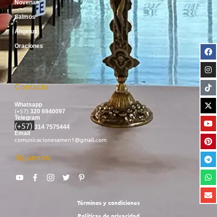
Novenas
Salmos
Ángelus
Oraciones
Contacto
Whatsapp
(+57)
320 6940097
Telegram
(+57)
314 7575444
Email
comunicacionesamen1@gmail.com
Síguenos:
Términos y condiciones
Políticas de privacidad