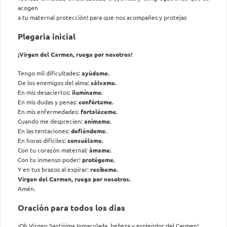
acogen
a tu maternal protección! para que nos acompañes y protejas
Plegaria inicial
¡Virgen del Carmen, ruega por nosotros!
Tengo mil dificultades:
ayúdame.
De los enemigos del alma:
sálvame.
En mis desaciertos:
ilumíname.
En mis dudas y penas:
confórtame.
En mis enfermedades:
fortaléceme.
Cuando me desprecien:
anímame.
En las tentaciones:
defiéndeme.
En horas difíciles:
consuélame.
Con tu corazón maternal:
ámame.
Con tu inmenso poder:
protégeme.
Y en tus brazos al expirar:
recíbeme.
Virgen del Carmen, ruega por nosotros.
Amén.
Oración para todos los días
¡Oh Virgen Santísima Inmaculada, belleza y esplendor del Carmen!