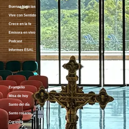
Buenas Noticias
Vive con Sentido
Crece en la fe
Emisora en vivo
Podcast
Informes ESAL
Inicio
Evangelio
Misa de hoy
Santo del día
Santo rosario
Coronilla