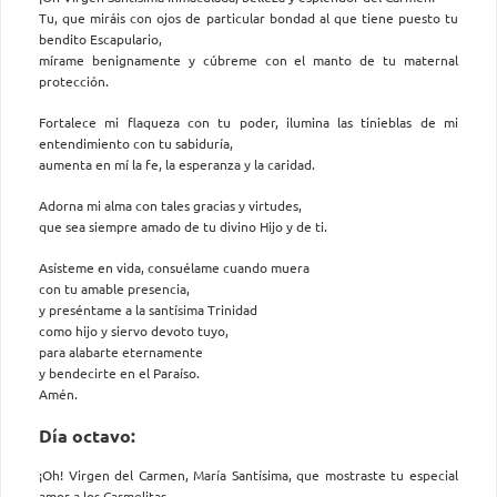
Tu, que miráis con ojos de particular bondad al que tiene puesto tu
bendito Escapulario,
mírame benignamente y cúbreme con el manto de tu maternal
protección.
Fortalece mi flaqueza con tu poder, ilumina las tinieblas de mi
entendimiento con tu sabiduría,
aumenta en mí la fe, la esperanza y la caridad.
Adorna mi alma con tales gracias y virtudes,
que sea siempre amado de tu divino Hijo y de ti.
Asísteme en vida, consuélame cuando muera
con tu amable presencia,
y preséntame a la santísima Trinidad
como hijo y siervo devoto tuyo,
para alabarte eternamente
y bendecirte en el Paraíso.
Amén.
Día octavo:
¡Oh! Virgen del Carmen, María Santísima, que mostraste tu especial
amor a los Carmelitas,