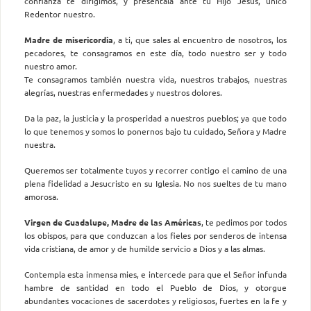
confianza te dirigimos, y preséntala ante tu Hijo Jesús, único
Redentor nuestro.
Madre de misericordia
, a ti, que sales al encuentro de nosotros, los
pecadores, te consagramos en este día, todo nuestro ser y todo
nuestro amor.
Te consagramos también nuestra vida, nuestros trabajos, nuestras
alegrías, nuestras enfermedades y nuestros dolores.
Da la paz, la justicia y la prosperidad a nuestros pueblos; ya que todo
lo que tenemos y somos lo ponernos bajo tu cuidado, Señora y Madre
nuestra.
Queremos ser totalmente tuyos y recorrer contigo el camino de una
plena fidelidad a Jesucristo en su Iglesia. No nos sueltes de tu mano
amorosa.
Virgen de Guadalupe, Madre de las Américas
, te pedimos por todos
los obispos, para que conduzcan a los fieles por senderos de intensa
vida cristiana, de amor y de humilde servicio a Dios y a las almas.
Contempla esta inmensa mies, e intercede para que el Señor infunda
hambre de santidad en todo el Pueblo de Dios, y otorgue
abundantes vocaciones de sacerdotes y religiosos, fuertes en la fe y