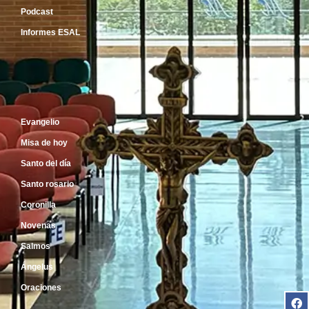
Podcast
Informes ESAL
Inicio
Evangelio
Misa de hoy
Santo del día
Santo rosario
Coronilla
Novenas
Salmos
Ángelus
Oraciones