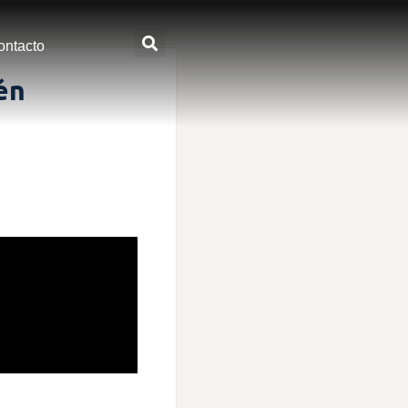
ontacto
én