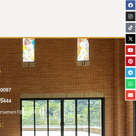
o
40097
75444
nesamen1@gmail.com
s: