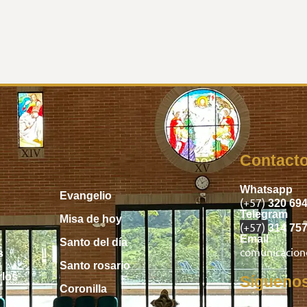
Inicio
Contact
Whatsapp
Evangelio
(+57)
320 69
Telegram
Misa de hoy
(+57)
314 75
Email
Santo del día
comunicacio
s
Santo rosario
rlos
Sígueno
Coronilla