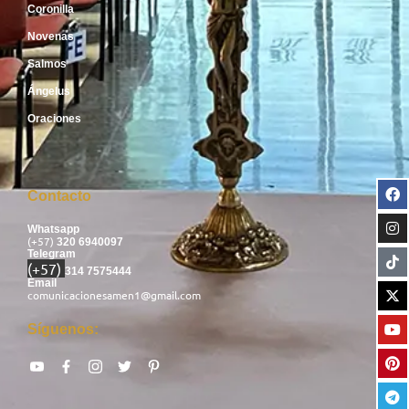
Coronilla
Novenas
Salmos
Ángelus
Oraciones
Contacto
Whatsapp
(+57)
320 6940097
Telegram
(+57)
314 7575444
Email
comunicacionesamen1@gmail.com
Síguenos: