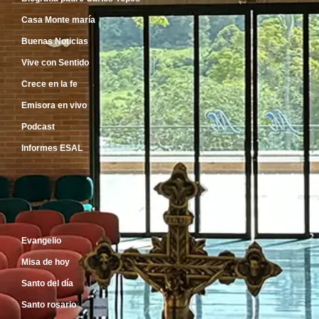
Casa Monte maría
Buenas Noticias
Vive con Sentido
Crece en la fe
Emisora en vivo
Podcast
Informes ESAL
Inicio
Evangelio
Misa de hoy
Santo del día
Santo rosario