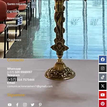
Santo rosario
Coronilla
Novenas
Salmos
Ángelus
Oraciones
Contacto
Whatsapp
(+57)
320 6940097
Telegram
(+57)
314 7575444
Email
comunicacionesamen1@gmail.com
Síguenos: