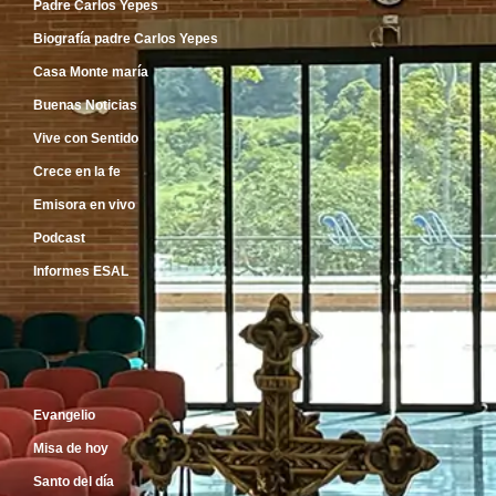
Padre Carlos Yepes
Biografía padre Carlos Yepes
Casa Monte maría
Buenas Noticias
Vive con Sentido
Crece en la fe
Emisora en vivo
Podcast
Informes ESAL
Inicio
Evangelio
Misa de hoy
Santo del día