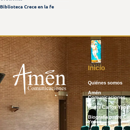
Biblioteca Crece en la fe
Inicio
Quiénes somos
Amén
Comunicaciones
Padre Carlos Yepe
Biografía padre Ca
Yepes