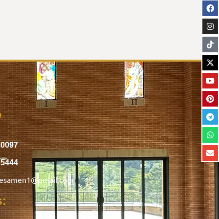
o
40097
75444
nesamen1@gmail.com
s: