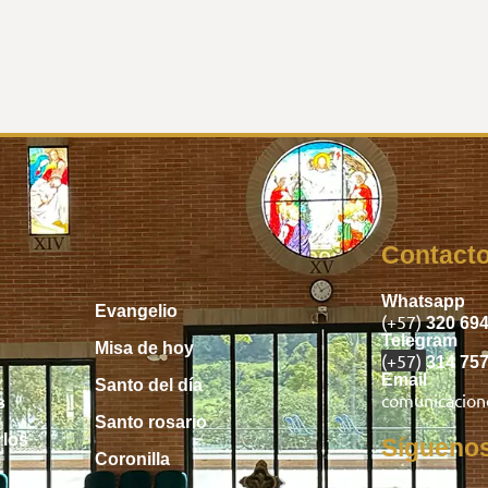
Inicio
Contact
Whatsapp
Evangelio
(+57)
320 69
Telegram
Misa de hoy
(+57)
314 75
Email
Santo del día
comunicacio
s
Santo rosario
rlos
Sígueno
Coronilla