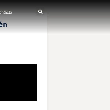
ontacto
mén