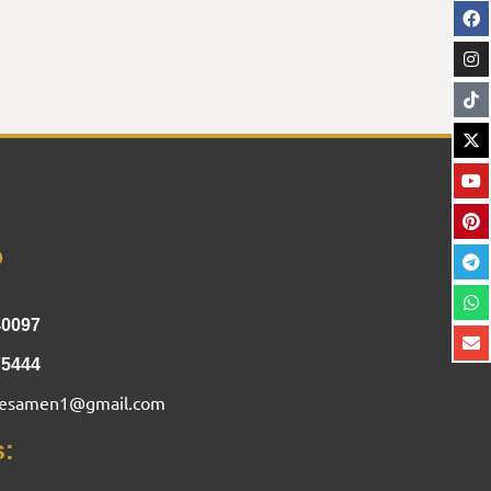
o
40097
75444
nesamen1@gmail.com
s: