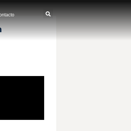
ontacto
n