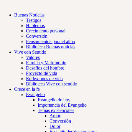
Buenas Noticias
Testigos
Hablemos
Crecimiento personal
Conversión
Pensamientos para el alma
Biblioteca Buenas noticias
Vive con Sentido
Valores
Familia y Matrimonio
Desafíos del hombre
Proyecto de vida
Reflexiones de vida
Biblioteca Vive con sentido
Crece en la fe
Evangelio
Evangelio de hoy
Importancia del Evangelio
Temas existenciales
Amor
Conversión
Dolor
Esclavitudes del corazón