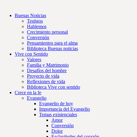
Buenas Noticias
Testigos
Hablemos
Crecimiento personal
Conversión
Pensamientos para el alma
Biblioteca Buenas noticias
Vive con Sentido
Valores
Familia y Matrimonio
Desafíos del hombre
Proyecto de vida
Reflexiones de vida
Biblioteca Vive con sentido
Crece en la fe
Evangelio
Evangelio de hoy
Importancia del Evangelio
Temas existenciales
Amor
Conversión
Dolor
Esclavitudes del corazón