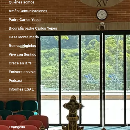
Quiénes somos
Amén Comunicaciones
Padre Carlos Yepes
Biografía padre Carlos Yepes
Casa Monte maría
Buenas Noticias
Vive con Sentido
Crece en la fe
Emisora en vivo
Podcast
Informes ESAL
Inicio
Evangelio