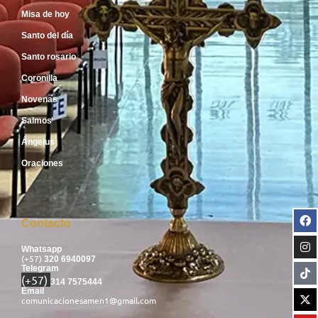
Misa de hoy
Santo del día
Santo rosario
Coronilla
Novenas
Salmos
Ángelus
Oraciones
Contacto
Whatsapp
(+57)
320 6940097
Telegram
(+57)
314 7575444
Email
comunicacionesamen1@gmail.com