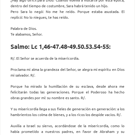
¿Hay algo difícil para Dios? Cuando vuelva a visitarte por esta época,
dentro del tiempo de costumbre, Sara habrá tenido un hijo.
Pero Sara lo negó: No me he reído. Porque estaba asustada. El
replicó: No lo niegues, te has reído.
Palabra de Dios.
Te alabamos, Señor.
Salmo: Lc 1,46-47.48-49.50.53.54-55:
R/. El Señor se acuerda de la misericordia.
Proclama mi alma la grandeza del Señor, se alegra mi espíritu en Dios
mi salvador. R/.
Porque ha mirado la humillación de su esclava, desde ahora me
felicitarán todas las generaciones. Porque el Poderoso ha hecho
obras grandes por mí: su nombre es santo. R/.
Y su misericordia llega a sus fieles de generación en generación: a los
hambrientos los colma de bienes, y a los ricos los despide vacíos. R/.
Auxilia a Israel su siervo, acordándose de la misericordia, como lo
había prometido a nuestros padres, en favor de Abraham y su