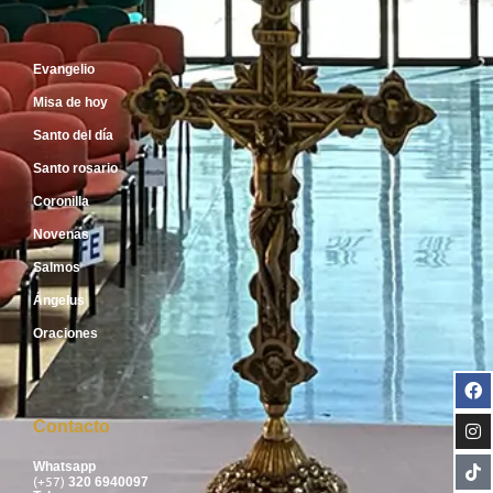
Inicio
Evangelio
Misa de hoy
Santo del día
Santo rosario
Coronilla
Novenas
Salmos
Ángelus
Oraciones
Contacto
Whatsapp
(+57)
320 6940097