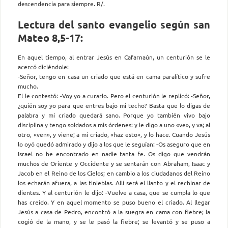
descendencia para siempre. R/.
Lectura del santo evangelio según san
Mateo 8,5-17:
En aquel tiempo, al entrar Jesús en Cafarnaún, un centurión se le
acercó diciéndole:
-Señor, tengo en casa un criado que está en cama paralítico y sufre
mucho.
El le contestó: -Voy yo a curarlo. Pero el centurión le replicó: -Señor,
¿quién soy yo para que entres bajo mi techo? Basta que lo digas de
palabra y mi criado quedará sano. Porque yo también vivo bajo
disciplina y tengo soldados a mis órdenes: y le digo a uno «ve», y va; al
otro, «ven», y viene; a mi criado, «haz esto», y lo hace. Cuando Jesús
lo oyó quedó admirado y dijo a los que le seguían: -Os aseguro que en
Israel no he encontrado en nadie tanta fe. Os digo que vendrán
muchos de Oriente y Occidente y se sentarán con Abraham, Isaac y
Jacob en el Reino de los Cielos; en cambio a los ciudadanos del Reino
los echarán afuera, a las tinieblas. Allí será el llanto y el rechinar de
dientes. Y al centurión le dijo: -Vuelve a casa, que se cumpla lo que
has creído. Y en aquel momento se puso bueno el criado. Al llegar
Jesús a casa de Pedro, encontró a la suegra en cama con fiebre; la
cogió de la mano, y se le pasó la fiebre; se levantó y se puso a