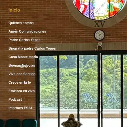
Inicio
Quiénes somos
Amén Comunicaciones
Padre Carlos Yepes
Biografía padre Carlos Yepes
Casa Monte maría
Buenas Noticias
Vive con Sentido
Crece en la fe
Emisora en vivo
Podcast
Informes ESAL