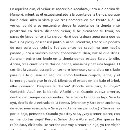
En aquellos días, el Señor se apareció a Abraham junto a la encina de
Mambré, mientras él estaba sentado a la puerta de la tienda, porque
hacía calor. Alzó la vista y vio tres hombres en pie frente a él. Al
verlos, corrió a su encuentro desde la puerta de la tienda y se
prosternó en tierra, diciendo: Señor, si he alcanzado tu favor, no
pases de largo junto a tu siervo. Haré que traigan agua para que os
lavéis los pies y descanséis junto al árbol. Mientras, traeré un pedazo
de pan para que cobréis fuerzas antes de seguir, ya que habéis
pasado junto a vuestro siervo. Contestaron: Bien, haz lo que dices.
Abraham entró corriendo en la tienda donde estaba Sara y le dijo:
Aprisa, tres cuartillos de flor de harina, amásalos y haz una hogaza. El
corrió a la vacada, escogió un ternero hermoso y se lo dio a un criado
para que lo guisase en seguida. Tomó también cuajada, leche, y el
ternero guisado y se lo sirvió. Mientras él estaba en pie bajo el árbol,
ellos comieron. Después le dijeron: ¿Dónde está Sara, tu mujer?
Contestó: Aquí, en la tienda. Añadió uno: Cuando vuelva a verte,
dentro del tiempo de costumbre, Sara habrá tenido un hijo. Sara lo
oyó, detrás de la entrada de la tienda. (Abraham y Sara eran ancianos,
de edad muy avanzada, y Sara ya no tenía sus períodos.) Y Sara se rió
por lo bajo, pensando: Cuando ya estoy seca, ¿voy a tener placer, con
un marido tan viejo? Pero el Señor dijo a Abraham: ¿Por qué se ha
reído Sara, diciendo: De verdad que voy a tener un hijo, yo tan vieja?