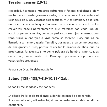
Tesalonicenses 2,9-13:
Recordad, hermanos, nuestros esfuerzos y fatigas; trabajando día y
noche para no serle gravoso a nadie, proclamamos entre vosotros el
Evangelio de Dios. Vosotros sois testigos, y Dios también, de lo leal,
recto e irreprochable que fue nuestro proceder con vosotros los
creyentes; sabéis perfectamente que tratamos con cada uno de
vosotros personalmente, como un padre con sus hijos, animando con
tono suave o enérgico a vivir como se merece Dios, que os ha
llamado a su reino y gloria. También, por nuestra parte, no cesamos
de dar gracias a Dios, porque al recibir la palabra de Dios, que os
predicamos, la acogisteis no como palabra de hombre, sino, cual es
en verdad, como palabra de Dios, que permanece operante en
vosotros los creyentes.
Palabra de Dios, Te alabamos Señor.
Salmo (139) 138,7-8.9-10.11-12ab:
Señor, tú me sondeas y me conoces.
¿A dónde iré lejos de tu aliento, a dónde escaparé de tu mirada?
Si escalo el cielo, allí estás tú; sí me acuesto en el abismo, allí te
encuentro.