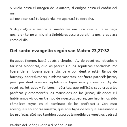
Si vuelo hasta el margen de la aurora, si emigro hasta el confín del
mar,
allí me alcanzará tu izquierda, me agarrará tu derecha.
Si digo: «Que al menos la tiniebla me encubra, que la luz se haga
noche en torno a mí», ni la tiniebla es oscura para ti, la noche es clara
como el día.
Del santo evangelio según san Mateo 23,27-32
En aquel tiempo, habló Jesús diciendo: –¡Ay de vosotros, letrados y
fariseos hipócritas, que os parecéis a los sepulcros encalados! Por
fuera tienen buena apariencia, pero por dentro están llenos de
huesos y podredumbre; lo mismo vosotros: por fuera parecéis justos,
pero por dentro estáis repletos de hipocresía y crímenes. ¡Ay de
vosotros, letrados y fariseos hipócritas, que edificáis sepulcros a los
profetas y ornamentáis los mausoleos de los justos, diciendo: «Si
hubiéramos vivido en tiempo de nuestros padres, ¡no habríamos sido
cómplices suyos en el asesinato de los profetas! » Con esto
atestiguáis en contra vuestra, que sois hijos de los que asesinaron a
los profetas. ¡Colmad también vosotros la medida de vuestros padres!
Palabra del Señor, Gloria a ti Señor Jesús.