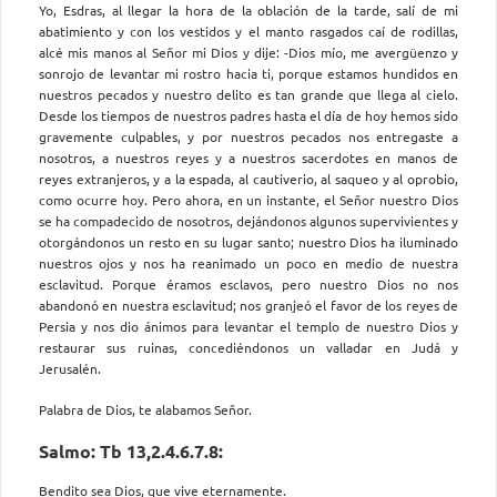
Yo, Esdras, al llegar la hora de la oblación de la tarde, salí de mi
abatimiento y con los vestidos y el manto rasgados caí de rodillas,
alcé mis manos al Señor mi Dios y dije: -Dios mío, me avergüenzo y
sonrojo de levantar mi rostro hacia ti, porque estamos hundidos en
nuestros pecados y nuestro delito es tan grande que llega al cielo.
Desde los tiempos de nuestros padres hasta el día de hoy hemos sido
gravemente culpables, y por nuestros pecados nos entregaste a
nosotros, a nuestros reyes y a nuestros sacerdotes en manos de
reyes extranjeros, y a la espada, al cautiverio, al saqueo y al oprobio,
como ocurre hoy. Pero ahora, en un instante, el Señor nuestro Dios
se ha compadecido de nosotros, dejándonos algunos supervivientes y
otorgándonos un resto en su lugar santo; nuestro Dios ha iluminado
nuestros ojos y nos ha reanimado un poco en medio de nuestra
esclavitud. Porque éramos esclavos, pero nuestro Dios no nos
abandonó en nuestra esclavitud; nos granjeó el favor de los reyes de
Persia y nos dio ánimos para levantar el templo de nuestro Dios y
restaurar sus ruinas, concediéndonos un valladar en Judá y
Jerusalén.
Palabra de Dios, te alabamos Señor.
Salmo: Tb 13,2.4.6.7.8:
Bendito sea Dios, que vive eternamente.