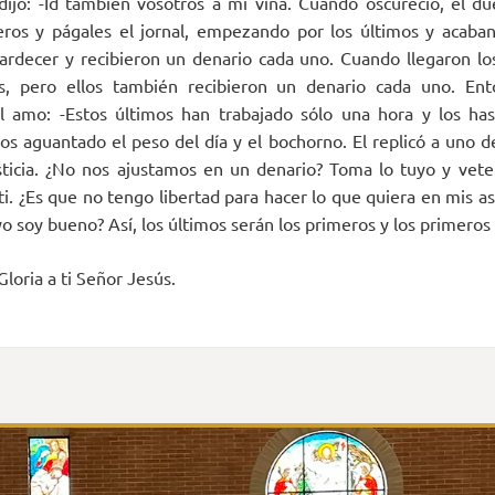
 dijo: -Id también vosotros a mi viña. Cuando oscureció, el due
eros y págales el jornal, empezando por los últimos y acaba
tardecer y recibieron un denario cada uno. Cuando llegaron l
s, pero ellos también recibieron un denario cada uno. En
el amo: -Estos últimos han trabajado sólo una hora y los has
s aguantado el peso del día y el bochorno. El replicó a uno de
ticia. ¿No nos ajustamos en un denario? Toma lo tuyo y vete
ti. ¿Es que no tengo libertad para hacer lo que quiera en mis a
o soy bueno? Así, los últimos serán los primeros y los primeros 
Gloria a ti Señor Jesús.