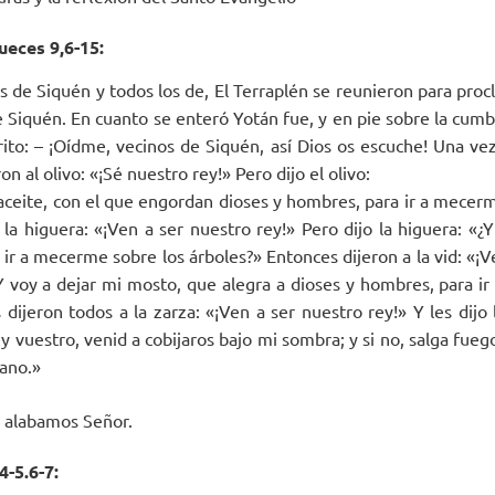
ueces 9,6-15:
os de Siquén y todos los de, El Terraplén se reunieron para pro
de Siquén. En cuanto se enteró Yotán fue, y en pie sobre la cum
grito: – ¡Oídme, vecinos de Siquén, así Dios os escuche! Una ve
ron al olivo: «¡Sé nuestro rey!» Pero dijo el olivo:
 aceite, con el que engordan dioses y hombres, para ir a mecerm
 la higuera: «¡Ven a ser nuestro rey!» Pero dijo la higuera: «¿
 ir a mecerme sobre los árboles?» Entonces dijeron a la vid: «¡V
«¿Y voy a dejar mi mosto, que alegra a dioses y hombres, para i
dijeron todos a la zarza: «¡Ven a ser nuestro rey!» Y les dijo 
 vuestro, venid a cobijaros bajo mi sombra; y si no, salga fueg
bano.»
e alabamos Señor.
4-5.6-7: