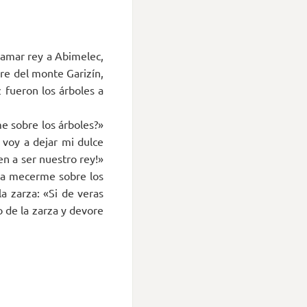
clamar rey a Abimelec,
bre del monte Garizín,
z fueron los árboles a
e sobre los árboles?»
Y voy a dejar mi dulce
en a ser nuestro rey!»
r a mecerme sobre los
la zarza: «Si de veras
o de la zarza y devore