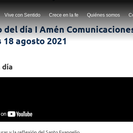
Vive con Sentido
Crece en la fe
Quiénes somos
C
 del día I Amén Comunicaciones
s 18 agosto 2021
 día
uras y la reflexión del Santo Evangelio