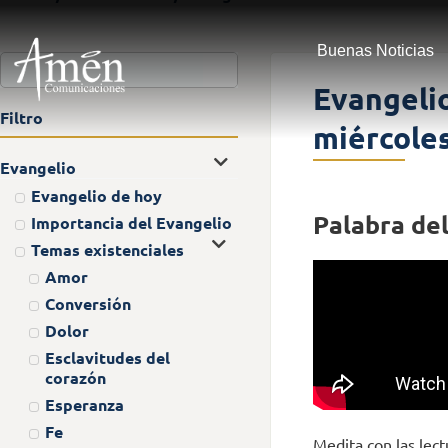
Buenas Noticias
Evangelio
Filtro
miércole
Evangelio
Evangelio de hoy
Palabra del
Importancia del Evangelio
Temas existenciales
Amor
Conversión
Dolor
Esclavitudes del
corazón
Esperanza
Fe
Medita con las lect