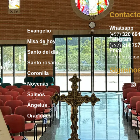
Inicio
Contact
Whatsapp
Evangelio
(+57)
320 69
Telegram
Misa de hoy
(+57)
314 75
Email
Santo del día
comunicacio
s
Santo rosario
rlos
Sígueno
Coronilla
Novenas
Salmos
Ángelus
Oraciones