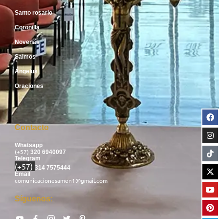
Santo rosario
Coronilla
Novenas
Salmos
Ángelus
Oraciones
Contacto
Whatsapp
(+57)
320 6940097
Telegram
(+57)
314 7575444
Email
comunicacionesamen1@gmail.com
Síguenos: