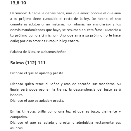
13,8-10
Hermanos: A nadie le debáis nada, más que amor; porque el que ama
a su prójimo tiene cumplido el resto de la ley. De hecho, el «no
cometerás adulterio, no matarás, no robarás, no envidiarás», y los
demás mandamientos que haya, se resumen en esta frase: «Amarás a
tu prójimo como a tí mismo.» Uno que ama a su prójimo no le hace
daño; por eso amar es cumplir la ley entera.
Palabra de Dios, te alabamos Señor.
Salmo (112) 111
Dichoso el que se apiada y presta.
Dichoso quien teme al Señor y ama de corazón sus mandatos. Su
linaje será poderoso en la tierra, la descendencia del justo será
bendita.
Dichoso el que se apiada y presta.
En las tinieblas brilla como una luz el que es justo, clemente y
compasivo.
Dichoso el que se apiada y presta, y administra rectamente sus
asuntos.