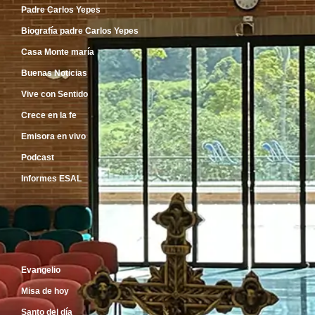
Padre Carlos Yepes
Biografía padre Carlos Yepes
Casa Monte maría
Buenas Noticias
Vive con Sentido
Crece en la fe
Emisora en vivo
Podcast
Informes ESAL
Inicio
Evangelio
Misa de hoy
Santo del día