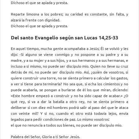
Dichoso el que se apiada y presta.
Reparte limosna a los pobres; su caridad es constante, sin falta, y
alzará la frente con dignidad.
Dichoso el que se apiada y presta.
Del santo Evangelio según san Lucas 14,25-33
En aquel tiempo, mucha gente acompañaba a Jesús; Él se volvió y les
dijo: -Si alguno se viene conmigo y no pospone a su padre y a su
madre, y a su mujer y a sus hijos, y a sus hermanos y a sus hermanas, e
incluso a sí mismo, no puede ser discípulo mío. Quien no lleve su cruz
detrás de mí, no puede ser discípulo mío. Así, ¿quién de vosotros, si
quiere construir una torre, no se sienta primero a calcular los gastos,
a ver si tiene para terminarla? No sea que, si echa los cimientos y no
puede acabarla, se pongan a burlarse de él los que miran, diciendo:
«Este hombre empezó a construir y no ha sido capaz de acabar.» ¿O
qué rey, si va a dar la batalla a otro rey, no se sienta primero a
deliberar si con diez mil hombres podrá salir al paso del que le ataca
con veinte mil? Y si no, cuando el otro está todavía lejos, envía
legados para pedir condiciones de paz. Lo mismo vosotros:
el que no renuncia a todos sus bienes, no puede ser discípulo mío.
Palabra del Señor, Gloria a ti Señor Jesús.