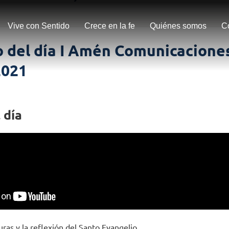
Vive con Sentido
Crece en la fe
Quiénes somos
C
 del día I Amén Comunicaciones
2021
 día
uras y la reflexión del Santo Evangelio