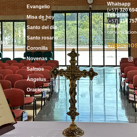
Whatsapp
Evangelio
(+57)
320 69
Telegram
Misa de hoy
(+57)
314 75
Email
Santo del día
comunicacio
s
Santo rosario
rlos
Sígueno
Coronilla
Novenas
Salmos
Ángelus
Oraciones