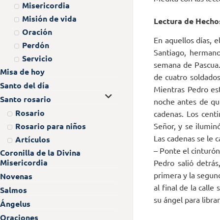
Misericordia
Misión de vida
Lectura de Hechos
Oración
En aquellos días, 
Perdón
Santiago, hermano
Servicio
semana de Pascua. 
Misa de hoy
de cuatro soldados
Santo del día
Mientras Pedro est
Santo rosario
noche antes de qu
Rosario
cadenas. Los centi
Rosario para niños
Señor, y se iluminó
Las cadenas se le 
Artículos
– Ponte el cinturón
Coronilla de la Divina
Misericordia
Pedro salió detrás
primera y la segund
Novenas
al final de la call
Salmos
su ángel para libra
Ángelus
Oraciones