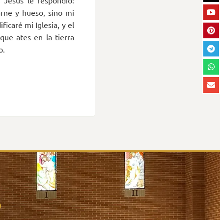
. Jesús le respondió:
arne y hueso, sino mi
ficaré mi Iglesia, y el
 que ates en la tierra
o.
o