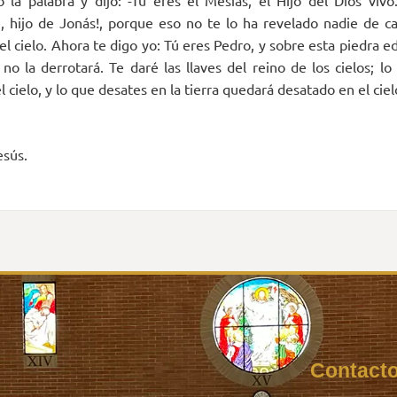
a palabra y dijo: -Tú eres el Mesías, el Hijo del Dios vivo
, hijo de Jonás!, porque eso no te lo ha revelado nadie de c
l cielo. Ahora te digo yo: Tú eres Pedro, y sobre esta piedra edi
no la derrotará. Te daré las llaves del reino de los cielos; lo
 cielo, y lo que desates en la tierra quedará desatado en el ciel
esús.
Inicio
Contact