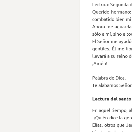
Lectura: Segunda d
Querido hermano: 
combatido bien mi 
Ahora me aguarda l
sólo a mí, sino a t
El Señor me ayudó 
gentiles. Él me li
llevará a su reino de
¡Amén!
Palabra de Dios.
Te alabamos Señor
Lectura del santo
En aquel tiempo, al
-¿Quién dice la ge
Elías, otros que J