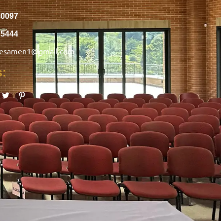
40097
75444
nesamen1@gmail.com
s: