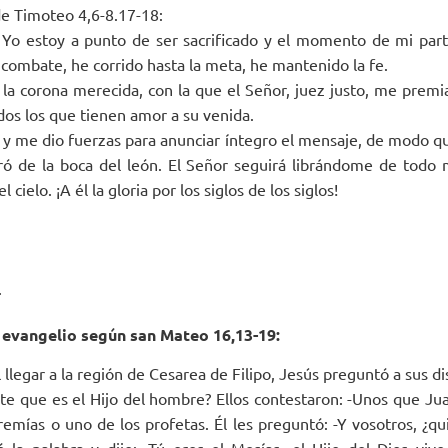
e Timoteo 4,6-8.17-18:
Yo estoy a punto de ser sacrificado y el momento de mi part
combate, he corrido hasta la meta, he mantenido la fe.
a corona merecida, con la que el Señor, juez justo, me premia
odos los que tienen amor a su venida.
y me dio fuerzas para anunciar íntegro el mensaje, de modo qu
bró de la boca del león. El Señor seguirá librándome de todo
l cielo. ¡A él la gloria por los siglos de los siglos!
.
 evangelio según san Mateo 16,13-19:
 llegar a la región de Cesarea de Filipo, Jesús preguntó a sus di
nte que es el Hijo del hombre? Ellos contestaron: -Unos que Jua
eremías o uno de los profetas. Él les preguntó: -Y vosotros, ¿q