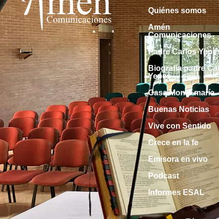
Quiénes somos
Amén
Comunicaciones
Padre Carlos Yepe
Biografía padre Ca
Yepes
Casa Monte maría
Buenas Noticias
Vive con Sentido
Crece en la fe
Emisora en vivo
Podcast
Informes ESAL