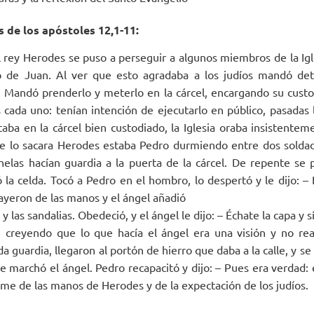
 de los apóstoles 12,1-11:
el rey Herodes se puso a perseguir a algunos miembros de la Igl
 de Juan. Al ver que esto agradaba a los judíos mandó det
Mandó prenderlo y meterlo en la cárcel, encargando su custo
 cada uno: tenían intención de ejecutarlo en público, pasadas l
aba en la cárcel bien custodiado, la Iglesia oraba insistenteme
e lo sacara Herodes estaba Pedro durmiendo entre dos soldado
nelas hacían guardia a la puerta de la cárcel. De repente se 
 la celda. Tocó a Pedro en el hombro, lo despertó y le dijo: – 
cayeron de las manos y el ángel añadió
 y las sandalias. Obedeció, y el ángel le dijo: – Échate la capa y
, creyendo que lo que hacía el ángel era una visión y no rea
a guardia, llegaron al portón de hierro que daba a la calle, y se 
e se marchó el ángel. Pedro recapacitó y dijo: – Pues era verdad:
rme de las manos de Herodes y de la expectación de los judíos.