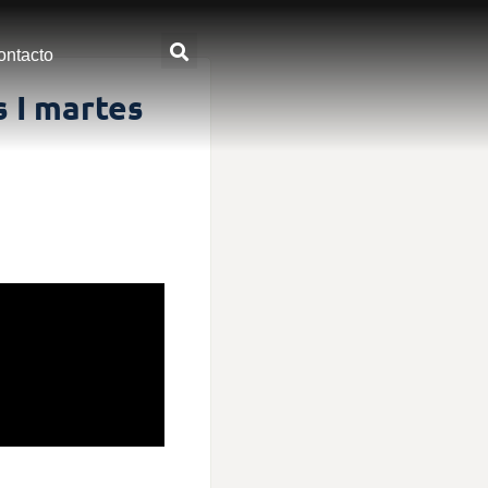
ontacto
 I martes