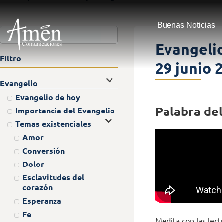
Buenas Noticias
Evangelio
Filtro
29 junio 
Evangelio
Evangelio de hoy
Palabra del
Importancia del Evangelio
Temas existenciales
Amor
Conversión
Dolor
Esclavitudes del
corazón
Esperanza
Fe
Medita con las lect