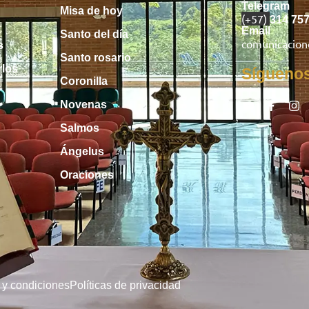
Telegram
Misa de hoy
(+57)
314 75
Email
Santo del día
comunicacio
s
Santo rosario
rlos
Sígueno
Coronilla
Novenas
Salmos
Ángelus
Oraciones
 y condiciones
Políticas de privacidad