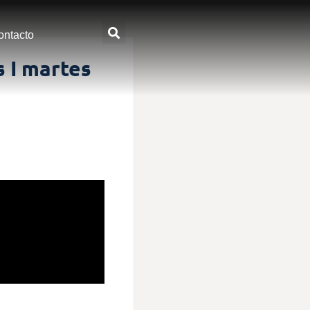
ontacto
 I martes