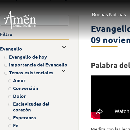
Buenas Noticias
Evangelio
Filtro
09 novie
Evangelio
Evangelio de hoy
Palabra del
Importancia del Evangelio
Temas existenciales
Amor
Conversión
Dolor
Esclavitudes del
corazón
Esperanza
Fe
Medita con las lect