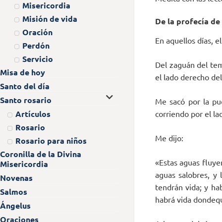
Misericordia
Misión de vida
De la profecía de 
Oración
En aquellos días, e
Perdón
Servicio
Del zaguán del tem
Misa de hoy
el lado derecho del
Santo del día
Santo rosario
Me sacó por la pue
Artículos
corriendo por el la
Rosario
Me dijo:
Rosario para niños
Coronilla de la Divina
«Estas aguas fluye
Misericordia
aguas salobres, y 
Novenas
tendrán vida; y ha
Salmos
habrá vida dondequ
Ángelus
Oraciones