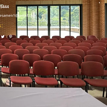
75444
nesamen1@gmail.com
s: