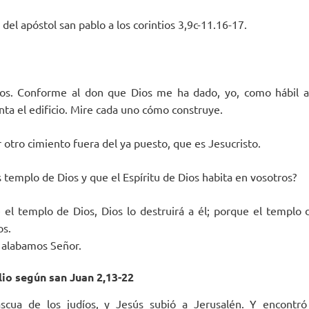
 del apóstol san pablo a los corintios 3,9c-11.16-17.
Dios. Conforme al don que Dios me ha dado, yo, como hábil ar
nta el edificio. Mire cada uno cómo construye.
otro cimiento fuera del ya puesto, que es Jesucristo.
 templo de Dios y que el Espíritu de Dios habita en vosotros?
 el templo de Dios, Dios lo destruirá a él; porque el templo 
os.
e alabamos Señor.
io según san Juan 2,13-22
scua de los judíos, y Jesús subió a Jerusalén. Y encontr