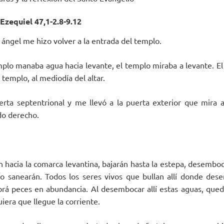
Ezequiel 47,1-2.8-9.12
l ángel me hizo volver a la entrada del templo.
plo manaba agua hacia levante, el templo miraba a levante. El
 templo, al mediodía del altar.
rta septentrional y me llevó a la puerta exterior que mira a
do derecho.
n hacia la comarca levantina, bajarán hasta la estepa, desemboc
lo sanearán. Todos los seres vivos que bullan allí donde des
brá peces en abundancia. Al desembocar allí estas aguas, que
iera que llegue la corriente.