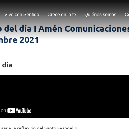
Vive con Sentido
Crece en la fe
Quiénes somos
C
 del día I Amén Comunicaciones
mbre 2021
 día
uras y la reflexión del Santo Evangelio