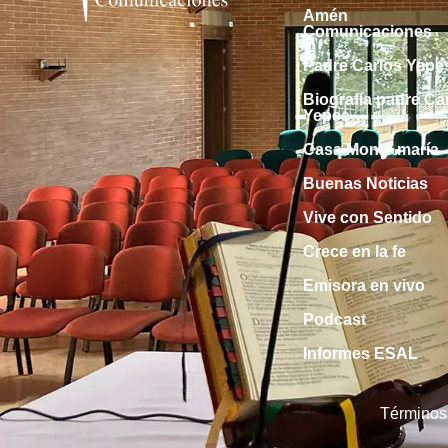
Amén
Comunicaciones
Padre Carlos Yepe
Biografía padre Ca
Yepes
Casa Monte maría
Buenas Noticias
Vive con Sentido
Crece en la fe
Emisora en vivo
Podcast
Informes ESAL
Términos