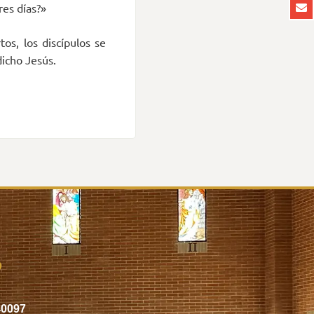
res días?»
os, los discípulos se
dicho Jesús.
o
40097