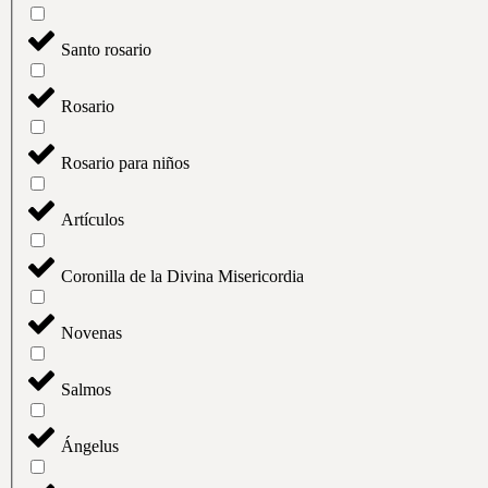
Santo rosario
Rosario
Rosario para niños
Artículos
Coronilla de la Divina Misericordia
Novenas
Salmos
Ángelus