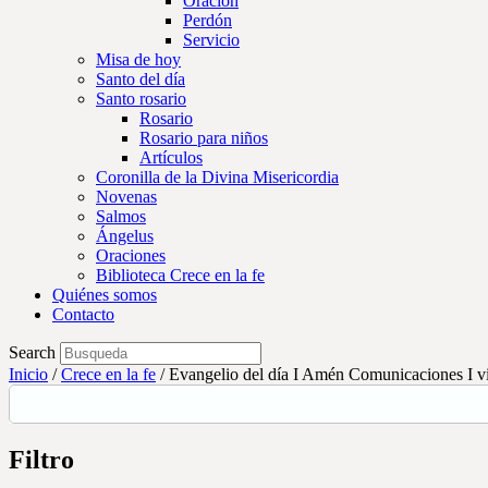
Oración
Perdón
Servicio
Misa de hoy
Santo del día
Santo rosario
Rosario
Rosario para niños
Artículos
Coronilla de la Divina Misericordia
Novenas
Salmos
Ángelus
Oraciones
Biblioteca Crece en la fe
Quiénes somos
Contacto
Search
Inicio
/
Crece en la fe
/
Evangelio del día I Amén Comunicaciones I vi
Filtro