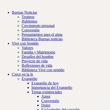
Buenas Noticias
Testigos
Hablemos
Crecimiento personal
Conversión
Pensamientos para el alma
Biblioteca Buenas noticias
Vive con Sentido
Valores
Familia y Matrimonio
Desafíos del hombre
Proyecto de vida
Reflexiones de vida
Biblioteca Vive con sentido
Crece en la fe
Evangelio
Evangelio de hoy
Importancia del Evangelio
Temas existenciales
Amor
Conversión
Dolor
Esclavitudes del corazón