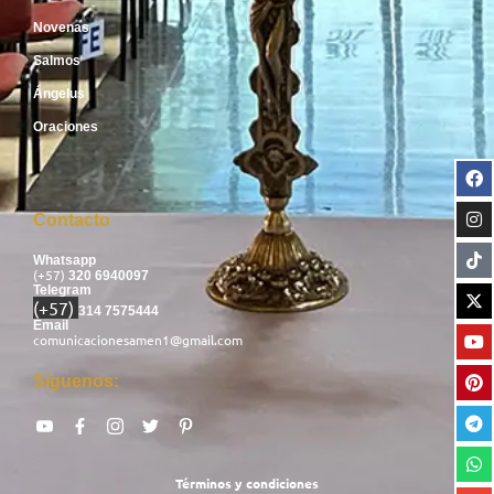
Novenas
Salmos
Ángelus
Oraciones
Contacto
Whatsapp
(+57)
320 6940097
Telegram
(+57)
314 7575444
Email
comunicacionesamen1@gmail.com
Síguenos:
Términos y condiciones