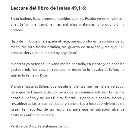
Lectura del libro de Isaías 49,1-6:
Escuchadme, islas; atended, pueblos lejanos: Estaba yo en el vientre,
y el Señor me llamó; en las entrañas maternas, y pronunció mi
nombre.
Hizo de mi boca una espada afilada, me escondió en la sombra de su
mano; me hizo flecha bruñida, me guardó en su aljaba y me dijo: “Tú
eres mi siervo, de quien estoy orgulloso”.
Mientras yo pensaba: En vano me he cansado, en viento y en nada he
gastado mis fuerzas, en realidad mi derecho lo llevaba el Señor, mi
salario lo tenía mi Dios.
Y ahora habla el Señor, que desde el vientre me formó siervo suyo,
para que le trajese a Jacob, para que le reuniese a Israel, tanto me
honró el Señor, y mi Dios fue mi fuerza: Es poco que seas mi siervo y
restablezcas las tribus de Jacob y conviertas a los supervivientes de
Israel; te hago luz de las naciones, para que mi salvación alcance
hasta el confín de la tierra.
Palabra de Dios, Te alabamos Señor.