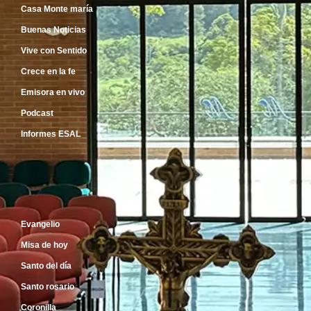
Casa Monte maría
Buenas Noticias
Vive con Sentido
Crece en la fe
Emisora en vivo
Podcast
Informes ESAL
Inicio
Evangelio
Misa de hoy
Santo del día
Santo rosario
Coronilla