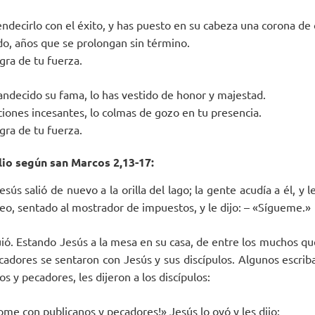
ndecirlo con el éxito, y has puesto en su cabeza una corona de o
do, años que se prolongan sin término.
egra de tu fuerza.
randecido su fama, lo has vestido de honor y majestad.
iones incesantes, lo colmas de gozo en tu presencia.
egra de tu fuerza.
io según san Marcos 2,13-17:
sús salió de nuevo a la orilla del lago; la gente acudía a él, y 
lfeo, sentado al mostrador de impuestos, y le dijo: – «Sígueme.»
guió. Estando Jesús a la mesa en su casa, de entre los muchos q
cadores se sentaron con Jesús y sus discípulos. Algunos escriba
s y pecadores, les dijeron a los discípulos:
me con publicanos y pecadores!» Jesús lo oyó y les dijo: