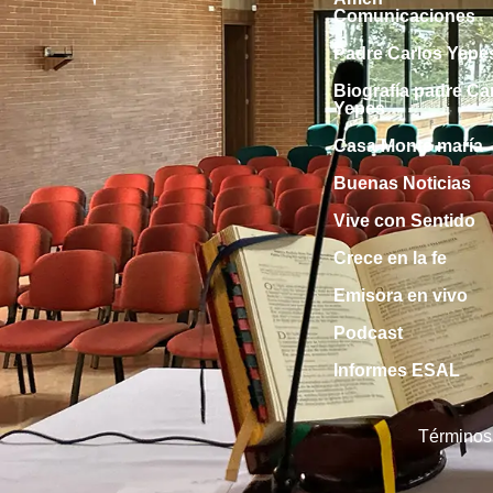
Comunicaciones
Padre Carlos Yepe
Biografía padre Ca
Yepes
Casa Monte maría
Buenas Noticias
Vive con Sentido
Crece en la fe
Emisora en vivo
Podcast
Informes ESAL
Términos