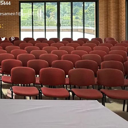
75444
nesamen1@gmail.com
s: