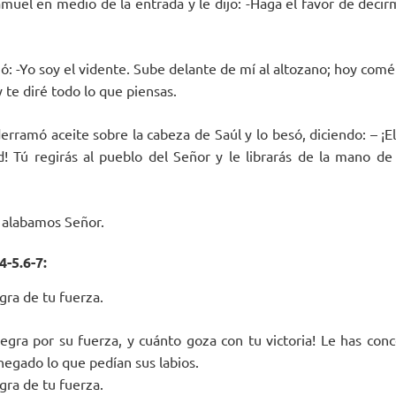
amuel en medio de la entrada y le dijo: -Haga el favor de decir
ó: -Yo soy el vidente. Sube delante de mí al altozano; hoy com
 te diré todo lo que piensas.
derramó aceite sobre la cabeza de Saúl y lo besó, diciendo: – ¡
! Tú regirás al pueblo del Señor y le librarás de la mano d
e alabamos Señor.
4-5.6-7:
egra de tu fuerza.
alegra por su fuerza, y cuánto goza con tu victoria! Le has con
negado lo que pedían sus labios.
egra de tu fuerza.