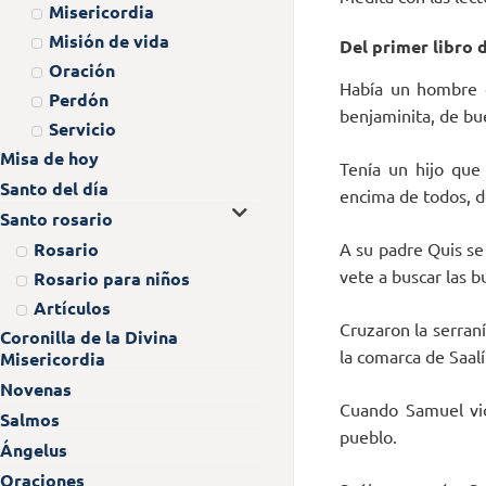
Misericordia
Misión de vida
Del primer libro d
Oración
Había un hombre d
Perdón
benjaminita, de bu
Servicio
Misa de hoy
Tenía un hijo que 
Santo del día
encima de todos, d
Santo rosario
Rosario
A su padre Quis se 
vete a buscar las b
Rosario para niños
Artículos
Cruzaron la serran
Coronilla de la Divina
la comarca de Saal
Misericordia
Novenas
Cuando Samuel vio
Salmos
pueblo.
Ángelus
Oraciones