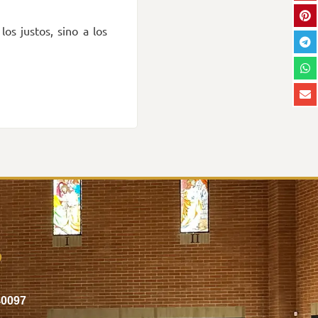
os justos, sino a los
o
40097