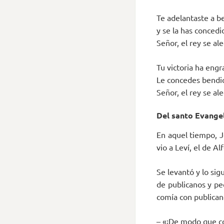
Te adelantaste a be
y se la has concedi
Señor, el rey se al
Tu victoria ha eng
Le concedes bendic
Señor, el rey se al
Del santo Evangel
En aquel tiempo, Je
vio a Leví, el de A
Se levantó y lo si
de publicanos y pe
comía con publicano
– «¡De modo que co