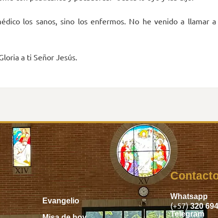
dico los sanos, sino los enfermos. No he venido a llamar a l
Gloria a ti Señor Jesús.
Inicio
Contact
Whatsapp
Evangelio
(+57)
320 69
Telegram
Misa de hoy