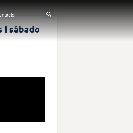
ontacto
 I sábado