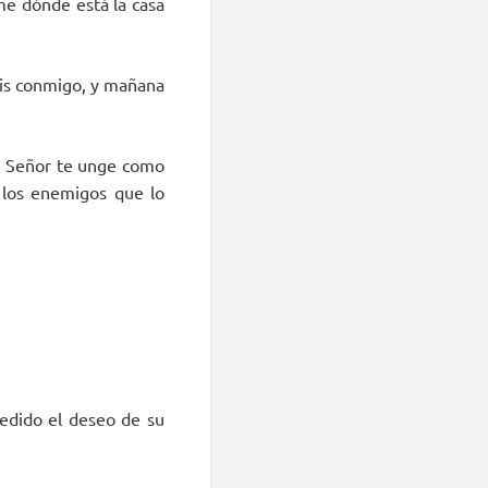
me dónde está la casa
éis conmigo, y mañana
El Señor te unge como
e los enemigos que lo
cedido el deseo de su