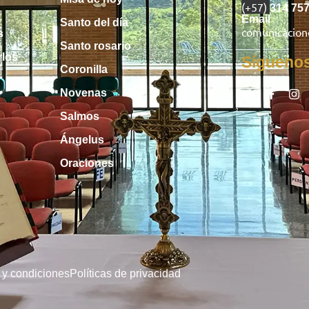
(+57)
314 75
Email
Santo del día
comunicacio
s
Santo rosario
rlos
Sígueno
Coronilla
Novenas
Salmos
Ángelus
Oraciones
 y condiciones
Políticas de privacidad