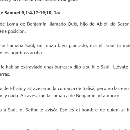
e Samuel 9,1-4.17-19;10, 1a:
e Loma de Benjamín, llamado Quis, hijo de Abiel, de Seror, 
ena posición.
se llamaba Saúl, un mozo bien plantado; era el israelita más
e los hombros arriba.
le habían extraviado unas burras; y dijo a su hijo Saúl: -Llévate
urras.
ía de Efraín y atravesaron la comarca de Salisá, pero no las en
ín, y nada. Atravesaron la comarca de Benjamín, y tampoco.
 a Saúl, el Señor le avisó: -Ese es el hombre de quien te ha