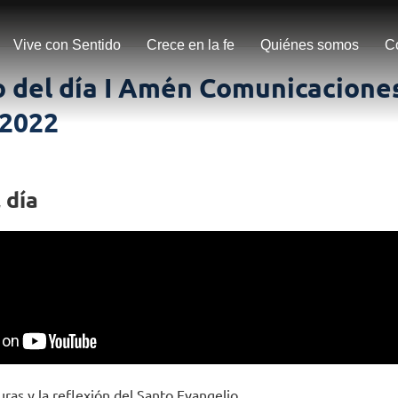
Vive con Sentido
Crece en la fe
Quiénes somos
C
 del día I Amén Comunicaciones
 2022
 día
uras y la reflexión del Santo Evangelio