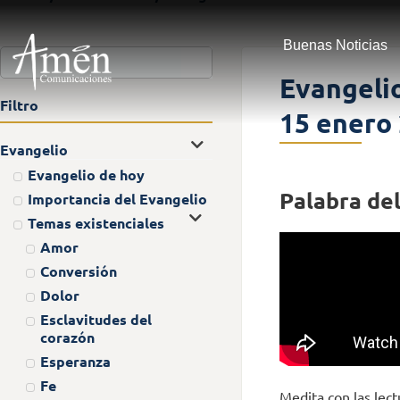
Buenas Noticias
Evangelio
Filtro
15 enero
Evangelio
Evangelio de hoy
Palabra del
Importancia del Evangelio
Temas existenciales
Amor
Conversión
Dolor
Esclavitudes del
corazón
Esperanza
Fe
Medita con las lect