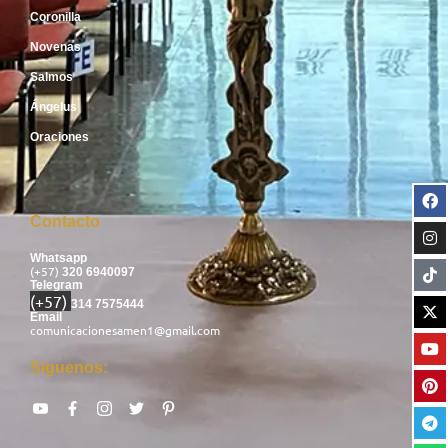
Coronilla
Novenas
Salmos
Ángelus
Oraciones
Contacto
Whatsapp
(+57)
320 6940097
Telegram
(+57)
314 7575444
Email
comunicacionesamen1@gmail.com
Síguenos: