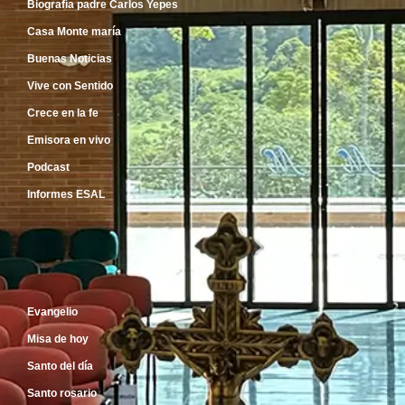
Biografía padre Carlos Yepes
Casa Monte maría
Buenas Noticias
Vive con Sentido
Crece en la fe
Emisora en vivo
Podcast
Informes ESAL
Inicio
Evangelio
Misa de hoy
Santo del día
Santo rosario