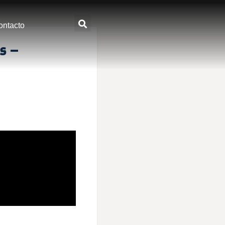
ontacto
s –