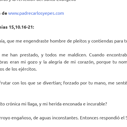
a
de
www.padrecarlosyepes.com
ías 15,10.16-21:
ía, que me engendraste hombre de pleitos y contiendas para to
 me han prestado, y todos me maldicen. Cuando encontraba
abras eran mi gozo y la alegría de mi corazón, porque tu no
os de los ejércitos.
rutar con los que se divertían; forzado por tu mano, me senté
to crónica mi llaga, y mi herida enconada e incurable?
rroyo engañoso, de aguas inconstantes. Entonces respondió el 