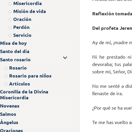
Misericordia
Misión de vida
Reflexión tomad
Oración
Perdón
Del profeta Jerem
Servicio
Ay de mí, ¡madre m
Misa de hoy
Santo del día
Ni he prestado ni
Santo rosario
devoraba; tus pal
Rosario
sobre mí, Señor, Di
Rosario para niños
Artículos
No me senté a disf
Coronilla de la Divina
llenaste de ira.
Misericordia
Novenas
¿Por qué se ha vuel
Salmos
Ángelus
Te me has vuelto a
Oraciones