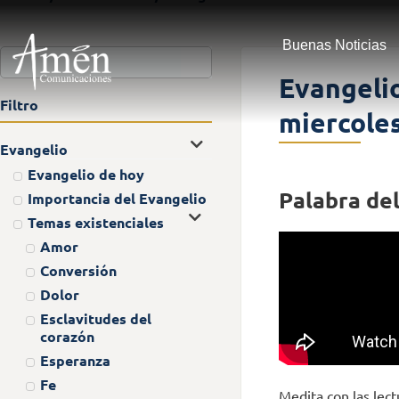
Buenas Noticias
Evangeli
Filtro
miercoles
Evangelio
Evangelio de hoy
Palabra del
Importancia del Evangelio
Temas existenciales
Amor
Conversión
Dolor
Esclavitudes del
corazón
Esperanza
Fe
Medita con las lect