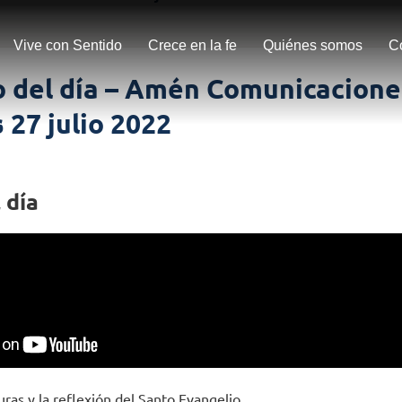
Vive con Sentido
Crece en la fe
Quiénes somos
C
o del día – Amén Comunicacione
 27 julio 2022
 día
uras y la reflexión del Santo Evangelio