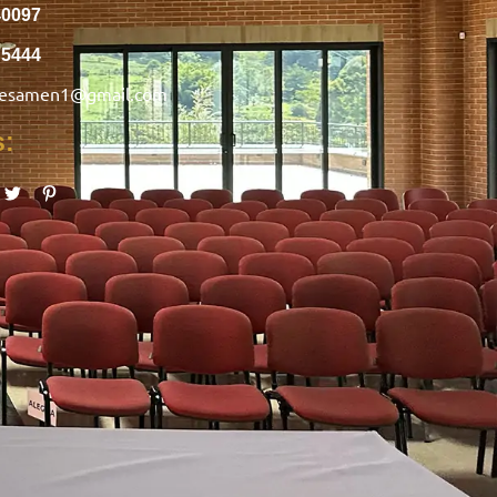
40097
75444
nesamen1@gmail.com
s: