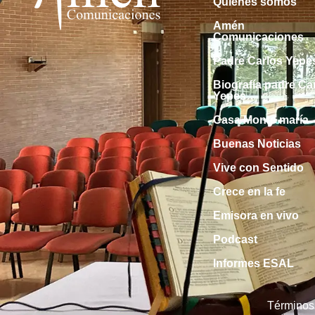
Quiénes somos
Amén
Comunicaciones
Padre Carlos Yepe
Biografía padre Ca
Yepes
Casa Monte maría
Buenas Noticias
Vive con Sentido
Crece en la fe
Emisora en vivo
Podcast
Informes ESAL
Términos