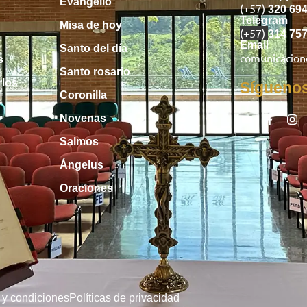
Evangelio
(+57)
320 69
Telegram
Misa de hoy
(+57)
314 75
Email
Santo del día
comunicacio
s
Santo rosario
rlos
Sígueno
Coronilla
Novenas
Salmos
Ángelus
Oraciones
 y condiciones
Políticas de privacidad