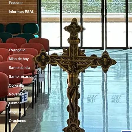
Podcast
Informes ESAL
Inicio
Evangelio
Misa de hoy
Santo del día
Santo rosario
Coronilla
Novenas
Salmos
Ángelus
Oraciones