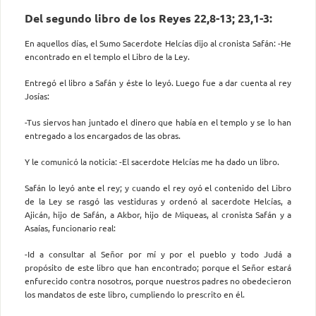
Del segundo libro de los Reyes 22,8-13; 23,1-3:
En aquellos días, el Sumo Sacerdote Helcías dijo al cronista Safán: -He
encontrado en el templo el Libro de la Ley.
Entregó el libro a Safán y éste lo leyó. Luego fue a dar cuenta al rey
Josías:
-Tus siervos han juntado el dinero que había en el templo y se lo han
entregado a los encargados de las obras.
Y le comunicó la noticia: -El sacerdote Helcías me ha dado un libro.
Safán lo leyó ante el rey; y cuando el rey oyó el contenido del Libro
de la Ley se rasgó las vestiduras y ordenó al sacerdote Helcías, a
Ajicán, hijo de Safán, a Akbor, hijo de Miqueas, al cronista Safán y a
Asaías, funcionario real:
-Id a consultar al Señor por mí y por el pueblo y todo Judá a
propósito de este libro que han encontrado; porque el Señor estará
enfurecido contra nosotros, porque nuestros padres no obedecieron
los mandatos de este libro, cumpliendo lo prescrito en él.