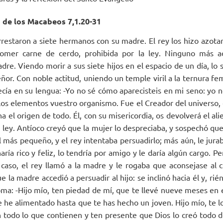
 de los Macabeos 7,1.20-31
rrestaron a siete hermanos con su madre. El rey los hizo azotar
comer carne de cerdo, prohibida por la ley. Ninguno más 
dre. Viendo morir a sus siete hijos en el espacio de un día, lo
ñor. Con noble actitud, uniendo un temple viril a la ternura f
ecía en su lengua: -Yo no sé cómo aparecisteis en mi seno: yo no 
 los elementos vuestro organismo. Fue el Creador del universo, 
el origen de todo. Él, con su misericordia, os devolverá el alien
su ley. Antíoco creyó que la mujer lo despreciaba, y sospechó que
 más pequeño, y el rey intentaba persuadirlo; más aún, le jura
haría rico y feliz, lo tendría por amigo y le daría algún cargo.
caso, el rey llamó a la madre y le rogaba que aconsejase al ch
ue la madre accedió a persuadir al hijo: se inclinó hacia él y, rié
ioma: -Hijo mío, ten piedad de mí, que te llevé nueve meses en
te he alimentado hasta que te has hecho un joven. Hijo mío, te lo
 en todo lo que contienen y ten presente que Dios lo creó todo 