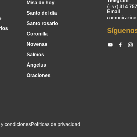
Telegram
Misa de hoy
(+57)
314 75
Email
Santo del día
comunicacio
s
Santo rosario
rlos
Sígueno
Coronilla
Novenas
Salmos
Ángelus
Oraciones
 y condiciones
Políticas de privacidad