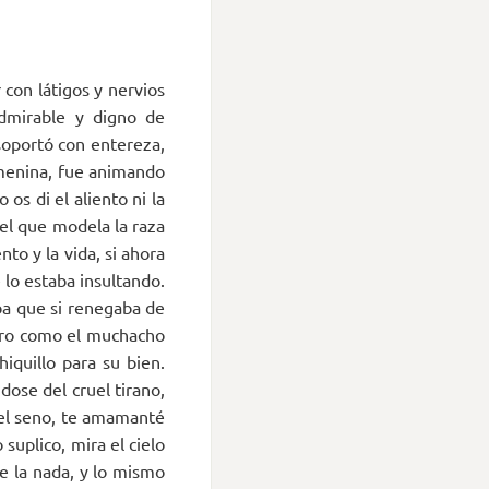
 con látigos y nervios
admirable y digno de
 soportó con entereza,
emenina, fue animando
os di el aliento ni la
el que modela la raza
to y la vida, si ahora
 lo estaba insultando.
ba que si renegaba de
 Pero como el muchacho
iquillo para su bien.
ndose del cruel tirano,
 el seno, te amamanté
 suplico, mira el cielo
de la nada, y lo mismo