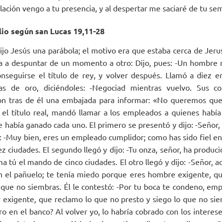
lación vengo a tu presencia, y al despertar me saciaré de tu se
io según san Lucas 19,11-28
ijo Jesús una parábola; el motivo era que estaba cerca de Jer
ba a despuntar de un momento a otro: Dijo, pues: -Un hombre
onseguirse el título de rey, y volver después. Llamó a diez 
as de oro, diciéndoles: -Negociad mientras vuelvo. Sus c
ron tras de él una embajada para informar: «No queremos que 
el título real, mandó llamar a los empleados a quienes había
e había ganado cada uno. El primero se presentó y dijo: -Señor,
tó: -Muy bien, eres un empleado cumplidor; como has sido fiel e
z ciudades. El segundo llegó y dijo: -Tu onza, señor, ha producid
 tú el mando de cinco ciudades. El otro llegó y dijo: -Señor, aq
n el pañuelo; te tenía miedo porque eres hombre exigente, qu
o que no siembras. Él le contestó: -Por tu boca te condeno, em
 exigente, que reclamo lo que no presto y siego lo que no si
o en el banco? Al volver yo, lo habría cobrado con los interese