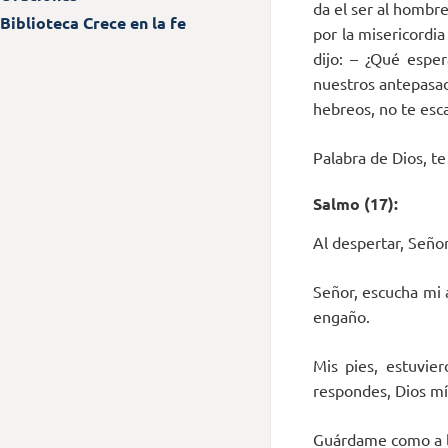
da el ser al hombr
Biblioteca Crece en la fe
por la misericordi
dijo: – ¿Qué espe
nuestros antepasad
hebreos, no te esc
Palabra de Dios, t
Salmo (17):
Al despertar, Seño
Señor, escucha mi 
engaño.
Mis pies, estuvie
respondes, Dios mío
Guárdame como a la