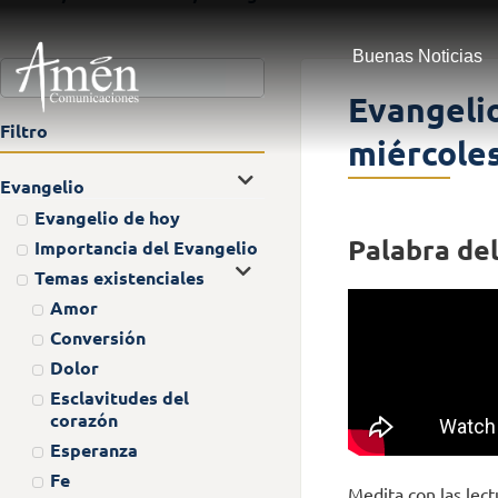
Buenas Noticias
Evangelio
Filtro
miércole
Evangelio
Evangelio de hoy
Palabra del
Importancia del Evangelio
Temas existenciales
Amor
Conversión
Dolor
Esclavitudes del
corazón
Esperanza
Fe
Medita con las lect