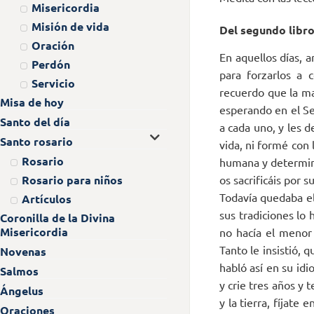
Misericordia
Misión de vida
Del segundo libro
Oración
En aquellos días, a
Perdón
para forzarlos a 
Servicio
recuerdo que la ma
Misa de hoy
esperando en el Se
Santo del día
a cada uno, y les d
Santo rosario
vida, ni formé con
Rosario
humana y determina 
Rosario para niños
os sacrificáis por 
Todavía quedaba el
Artículos
sus tradiciones lo 
Coronilla de la Divina
Misericordia
no hacía el menor 
Tanto le insistió, q
Novenas
habló así en su id
Salmos
y crie tres años y 
Ángelus
y la tierra, fíjate
Oraciones