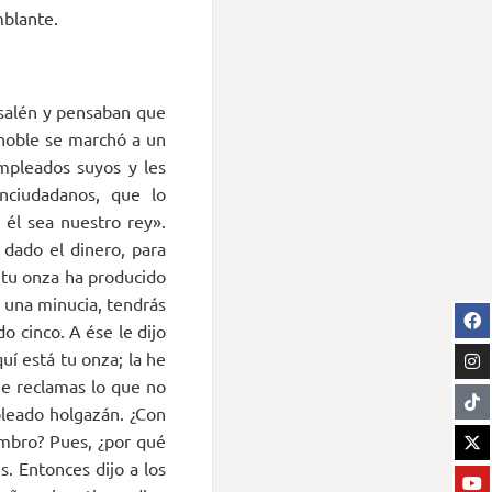
mblante.
usalén y pensaban que
 noble se marchó a un
empleados suyos y les
onciudadanos, que lo
él sea nuestro rey».
 dado el dinero, para
 tu onza ha producido
n una minucia, tendrás
o cinco. A ése le dijo
uí está tu onza; la he
e reclamas lo que no
pleado holgazán. ¿Con
embro? Pues, ¿por qué
s. Entonces dijo a los