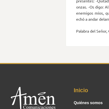
presentes: -Quitadl
onzas. -Os digo: Al
enemigos míos, qu
echó a andar delant
Palabra del Señor, 
Inicio
Quiénes somos