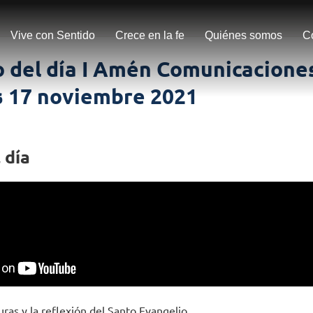
Vive con Sentido
Crece en la fe
Quiénes somos
C
 del día I Amén Comunicaciones
s 17 noviembre 2021
 día
uras y la reflexión del Santo Evangelio