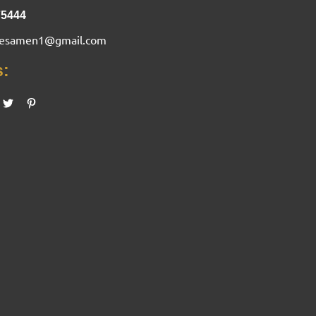
75444
nesamen1@gmail.com
s: