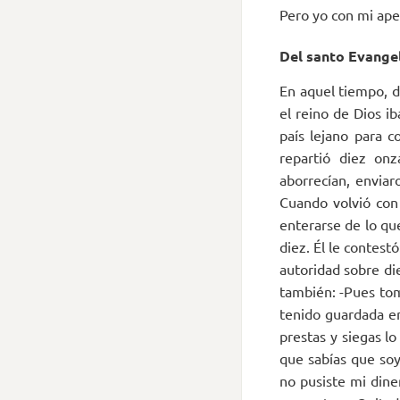
Pero yo con mi ape
Del santo Evangel
En aquel tiempo, d
el reino de Dios i
país lejano para c
repartió diez onz
aborrecían, envia
Cuando volvió con 
enterarse de lo qu
diez. Él le contes
autoridad sobre die
también: -Pues toma
tenido guardada e
prestas y siegas l
que sabías que soy
no pusiste mi diner