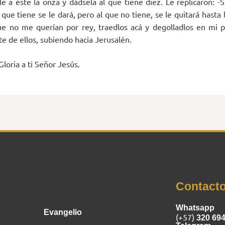
e a éste la onza y dádsela al que tiene diez. Le replicaron: -S
 que tiene se le dará, pero al que no tiene, se le quitará hasta 
e no me querían por rey, traedlos acá y degolladlos en mi pr
e de ellos, subiendo hacia Jerusalén.
Gloria a ti Señor Jesús.
Inicio
Contact
Whatsapp
Evangelio
(+57)
320 69