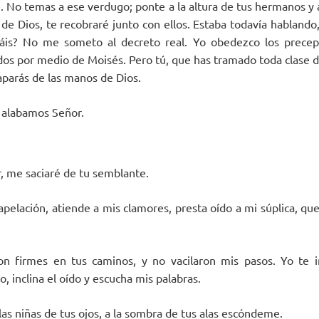
e. No temas a ese verdugo; ponte a la altura de tus hermanos y 
a de Dios, te recobraré junto con ellos. Estaba todavía habland
ráis? No me someto al decreto real. Yo obedezco los precep
os por medio de Moisés. Pero tú, que has tramado toda clase d
aparás de las manos de Dios.
e alabamos Señor.
r, me saciaré de tu semblante.
apelación, atiende a mis clamores, presta oído a mi súplica, qu
ron firmes en tus caminos, y no vacilaron mis pasos. Yo te
, inclina el oído y escucha mis palabras.
s niñas de tus ojos, a la sombra de tus alas escóndeme.