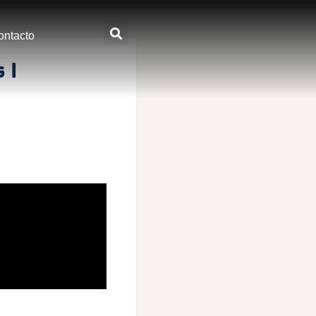
ontacto
 I