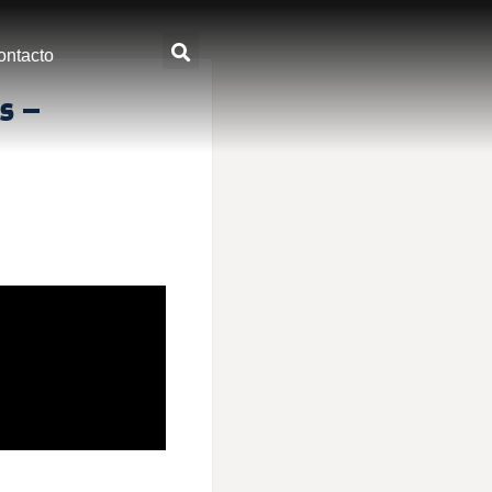
ontacto
s –