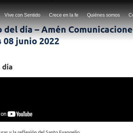
Vive con Sentido
Crece en la fe
Quiénes somos
C
o del día – Amén Comunicacione
 08 junio 2022
 día
uras y la reflexión del Santo Evangelio