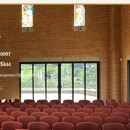
o
40097
75444
nesamen1@gmail.com
s: