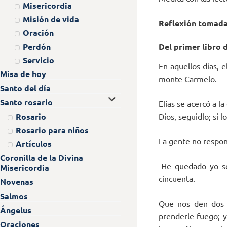
Misericordia
Misión de vida
Reflexión tomad
Oración
Perdón
Del primer libro 
Servicio
En aquellos días, 
Misa de hoy
monte Carmelo.
Santo del día
Santo rosario
Elías se acercó a l
Rosario
Dios, seguidlo; si l
Rosario para niños
La gente no respond
Artículos
Coronilla de la Divina
-He quedado yo so
Misericordia
cincuenta.
Novenas
Salmos
Que nos den dos n
Ángelus
prenderle fuego; y
Oraciones