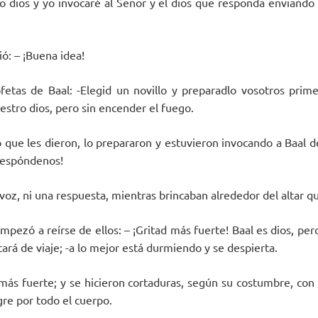
ro dios y yo invocaré al Señor y el dios que responda enviando 
ió: – ¡Buena idea!
rofetas de Baal: -Elegid un novillo y preparadlo vosotros prim
estro dios, pero sin encender el fuego.
o que les dieron, lo prepararon y estuvieron invocando a Baal 
 respóndenos!
voz, ni una respuesta, mientras brincaban alrededor del altar q
mpezó a reírse de ellos: – ¡Gritad más fuerte! Baal es dios, pe
ará de viaje; -a lo mejor está durmiendo y se despierta.
más fuerte; y se hicieron cortaduras, según su costumbre, con 
gre por todo el cuerpo.