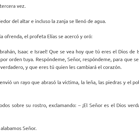
 tercera vez.
edor del altar e incluso la zanja se llenó de agua.
la ofrenda, el profeta Elías se acercó y oró:
rahán, Isaac e Israel! Que se vea hoy que tú eres el Dios de Is
 por orden tuya. Respóndeme, Señor, respóndeme, para que sep
 verdadero, y que eres tú quien les cambiará el corazón.
nvió un rayo que abrasó la víctima, la leña, las piedras y el po
todos sobre su rostro, exclamando: – ¡El Señor es el Dios verda
e alabamos Señor.