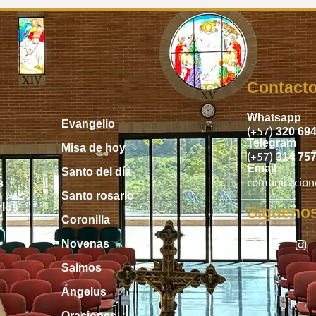
Inicio
Contact
Whatsapp
Evangelio
(+57)
320 69
Telegram
Misa de hoy
(+57)
314 75
Email
Santo del día
comunicacio
s
Santo rosario
rlos
Sígueno
Coronilla
Novenas
Salmos
Ángelus
Oraciones