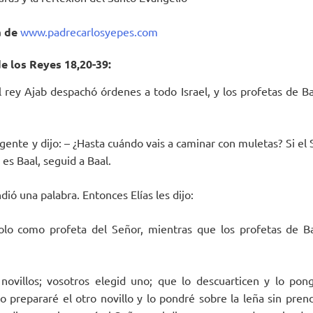
a
de
www.padrecarlosyepes.com
de los Reyes 18,20-39:
el rey Ajab despachó órdenes a todo Israel, y los profetas de B
a gente y dijo: – ¿Hasta cuándo vais a caminar con muletas? Si el
o es Baal, seguid a Baal.
ió una palabra. Entonces Elías les dijo:
lo como profeta del Señor, mientras que los profetas de Ba
ovillos; vosotros elegid uno; que lo descuarticen y lo pong
o prepararé el otro novillo y lo pondré sobre la leña sin pren