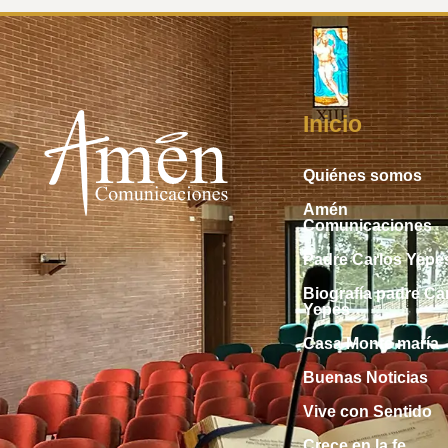
Inicio
Quiénes somos
Amén
Comunicaciones
Padre Carlos Yepe
Biografía padre Ca
Yepes
Casa Monte maría
Buenas Noticias
Vive con Sentido
Crece en la fe