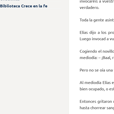
invocaréis a vuest
Biblioteca Crece en la fe
verdadero.
Toda la gente asint
Elías dijo a los p
Luego invocad a vu
Cogiendo el novill
mediodía: – ¡Baal,
Pero no se oía una 
Al mediodía Elías e
bien ocupado, o est
Entonces gritaron 
hasta chorrear san