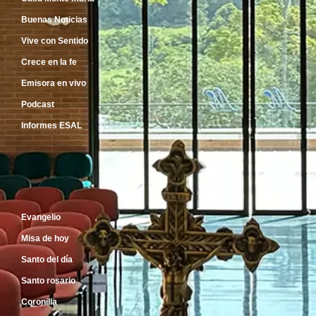
Buenas Noticias
Vive con Sentido
Crece en la fe
Emisora en vivo
Podcast
Informes ESAL
Inicio
Evangelio
Misa de hoy
Santo del día
Santo rosario
Coronilla