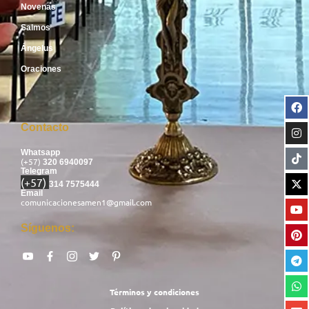
Novenas
Salmos
Ángelus
Oraciones
Contacto
Whatsapp
(+57)
320 6940097
Telegram
(+57)
314 7575444
Email
comunicacionesamen1@gmail.com
Síguenos:
Términos y condiciones