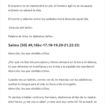
El arquero no se mantendrá en pie, el hombre ágil no se escapará,
el jinete no salvará la vida.
El fuerte y valiente entre los soldados huirá desnudo aquel día.
-Oráculo del Señor-
Palabra de Dios, te alabamos Señor.
Salmo (50) 49,16bc-17.18-19.20-21.22-23:
Atención, los que olvidáis a Dios.
¿Por qué recitas mis preceptos y tienes siempre en la boca mi alianza,
tú que detestas mi enseñanza y te echas a la espalda mis mandatos?
Atención, los que olvidáis a Dios.
Cuando ves un ladrón, corres con él, te mezclas con los adúlteros;
sueltas tu lengua para el mal, tu boca urde el engaño.
Atención, los que olvidáis a Dios.
Te sientas a hablar contra tu hermano, deshonras al hijo de tu madre:
esto haces, ¿y me voy a callar? ¿crees que soy como tú? Te acusaré, te