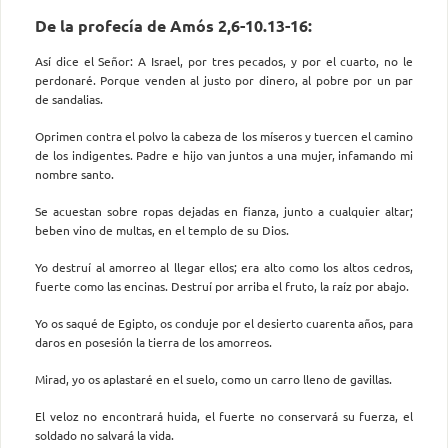
De la profecía de Amós 2,6-10.13-16:
Así dice el Señor: A Israel, por tres pecados, y por el cuarto, no le
perdonaré. Porque venden al justo por dinero, al pobre por un par
de sandalias.
Oprimen contra el polvo la cabeza de los míseros y tuercen el camino
de los indigentes. Padre e hijo van juntos a una mujer, infamando mi
nombre santo.
Se acuestan sobre ropas dejadas en fianza, junto a cualquier altar;
beben vino de multas, en el templo de su Dios.
Yo destruí al amorreo al llegar ellos; era alto como los altos cedros,
fuerte como las encinas. Destruí por arriba el fruto, la raíz por abajo.
Yo os saqué de Egipto, os conduje por el desierto cuarenta años, para
daros en posesión la tierra de los amorreos.
Mirad, yo os aplastaré en el suelo, como un carro lleno de gavillas.
El veloz no encontrará huida, el fuerte no conservará su fuerza, el
soldado no salvará la vida.