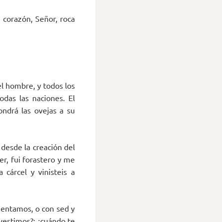
 corazón, Señor, roca
el hombre, y todos los
odas las naciones. El
ondrá las ovejas a su
desde la creación del
r, fui forastero y me
 cárcel y vinisteis a
mentamos, o con sed y
vestimos?; ¿cuándo te