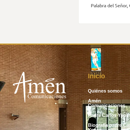
Palabra del Señor, 
Inicio
Quiénes somos
Amén
Comunicaciones
Padre Carlos Yepe
Biografía padre Ca
Yepes