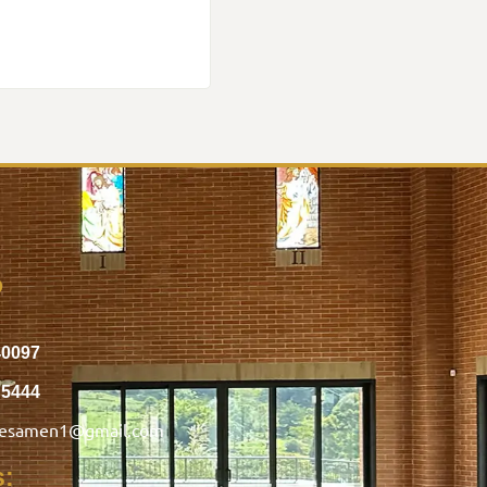
o
40097
75444
nesamen1@gmail.com
s: