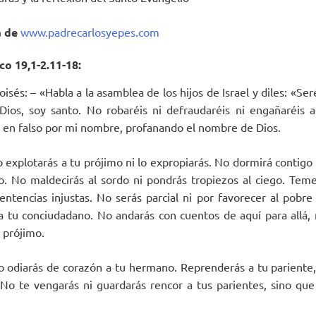
a
de
www.padrecarlosyepes.com
ico 19,1-2.11-18:
isés: – «Habla a la asamblea de los hijos de Israel y diles: «Ser
 Dios, soy santo. No robaréis ni defraudaréis ni engañaréis 
s en falso por mi nombre, profanando el nombre de Dios.
 explotarás a tu prójimo ni lo expropiarás. No dormirá contigo 
ro. No maldecirás al sordo ni pondrás tropiezos al ciego. Teme
entencias injustas. No serás parcial ni por favorecer al pobre 
 a tu conciudadano. No andarás con cuentos de aquí para allá, n
u prójimo.
o odiarás de corazón a tu hermano. Reprenderás a tu pariente
No te vengarás ni guardarás rencor a tus parientes, sino qu