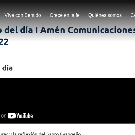
Vive con Sentido
Crece en la fe
Quiénes somos
C
 del día I Amén Comunicaciones
22
 día
uras y la reflexión del Santo Evangelio