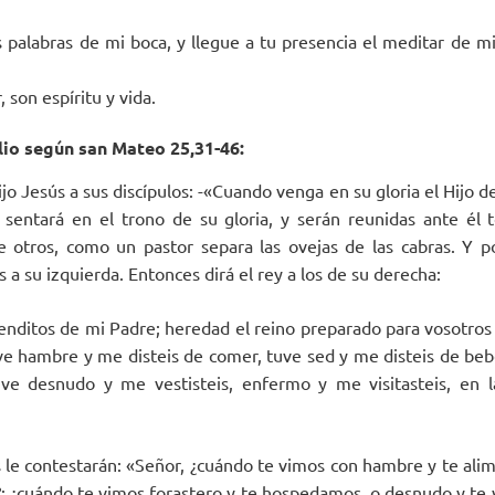
 palabras de mi boca, y llegue a tu presencia el meditar de mi
 son espíritu y vida.
io según san Mateo 25,31-46:
jo Jesús a sus discípulos: -«Cuando venga en su gloria el Hijo d
 sentará en el trono de su gloria, y serán reunidas ante él t
 otros, como un pastor separa las ovejas de las cabras. Y p
s a su izquierda. Entonces dirá el rey a los de su derecha:
enditos de mi Padre; heredad el reino preparado para vosotros 
 hambre y me disteis de comer, tuve sed y me disteis de bebe
ve desnudo y me vestisteis, enfermo y me visitasteis, en la
s le contestarán: «Señor, ¿cuándo te vimos con hambre y te ali
; ¿cuándo te vimos forastero y te hospedamos, o desnudo y te 