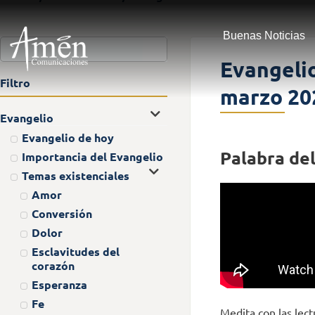
Buenas Noticias
Evangelio
Filtro
marzo 20
Evangelio
Evangelio de hoy
Palabra del
Importancia del Evangelio
Temas existenciales
Amor
Conversión
Dolor
Esclavitudes del
corazón
Esperanza
Fe
Medita con las lect