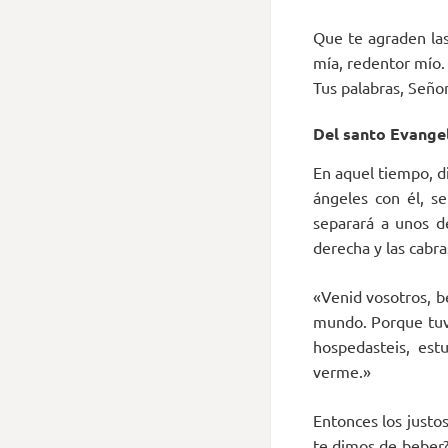
Que te agraden las
mía, redentor mío.
Tus palabras, Señor,
Del santo Evangel
En aquel tiempo, di
ángeles con él, se
separará a unos de
derecha y las cabra
«Venid vosotros, b
mundo. Porque tuve
hospedasteis, estu
verme.»
Entonces los justo
te dimos de beber?