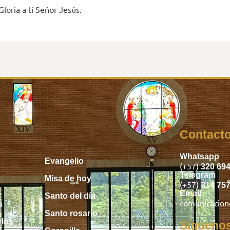
Gloria a ti Señor Jesús.
Inicio
Contact
Whatsapp
Evangelio
(+57)
320 69
Telegram
Misa de hoy
(+57)
314 75
Email
Santo del día
comunicacio
s
Santo rosario
rlos
Sígueno