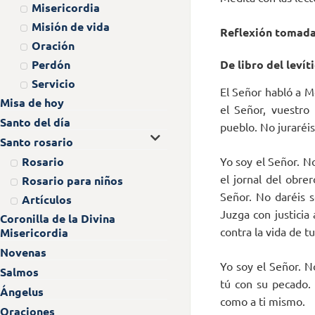
Misericordia
Misión de vida
Reflexión tomad
Oración
Perdón
De libro del levít
Servicio
El Señor habló a Mo
Misa de hoy
el Señor, vuestro
Santo del día
pueblo. No juraréi
Santo rosario
Rosario
Yo soy el Señor. No
el jornal del obre
Rosario para niños
Señor. No daréis s
Artículos
Juzga con justicia
Coronilla de la Divina
contra la vida de t
Misericordia
Novenas
Yo soy el Señor. N
Salmos
tú con su pecado. 
Ángelus
como a ti mismo.
Oraciones