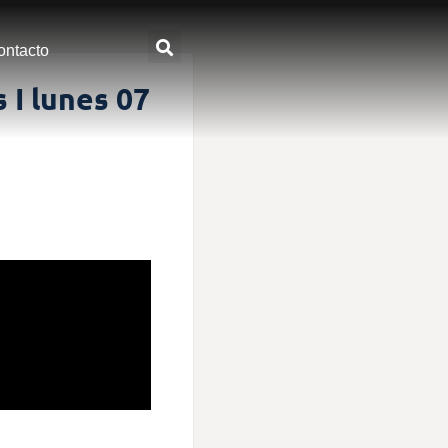
ontacto
 I lunes 07