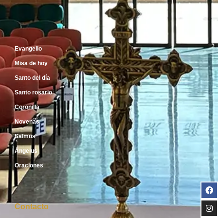
Inicio
Evangelio
Misa de hoy
Santo del día
Santo rosario
Coronilla
Novenas
Salmos
Ángelus
Oraciones
Contacto