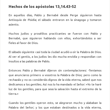
Hechos de los apóstoles 13,14.43-52
En aquellos días, Pablo y Bernabé desde Perge siguieron hasta
Antioquía de Pisidia; el sábado entraron en la sinagoga y tomaron
asiento.
Muchos judíos y prosélitos practicantes se fueron con Pablo y
Bernabé, que siguieron hablando con ellos, exhortándolos a ser
fieles al favor de Dios.
El sábado siguiente casi toda la ciudad acudió a oir la Palabra de Dios.
Al ver el gentío, a los judíos les dio mucha envidia y respondían con
insultos a las palabras de Pablo.
Entonces Pablo y Bernabé dijeron sin contemplaciones: -Teníamos
que anunciaros primero a vosotros la Palabra de Dios; pero como la
rechazáis y no os consideráis dignos de la vida eterna, sabed que nos
dedicamos a los gentiles. Así nos lo ha mandado el Señor: «Yo te haré
luz de los gentiles, para que seas la salvación hasta el extremo de la
tierra.»
Cuando los gentiles oyeron esto, se alegraron mucho y alababan la
Palabra del Señor; y los que estaban destinados a la vida eterna,