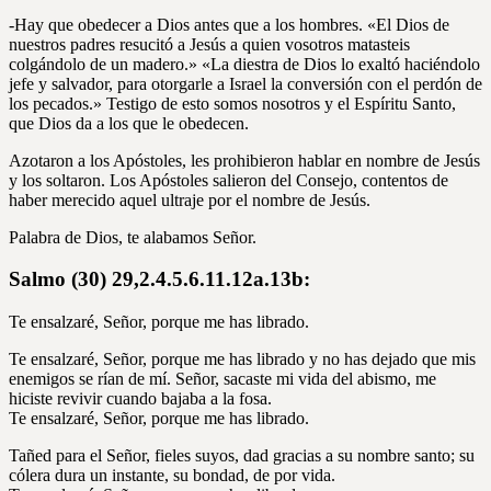
-Hay que obedecer a Dios antes que a los hombres. «El Dios de
nuestros padres resucitó a Jesús a quien vosotros matasteis
colgándolo de un madero.» «La diestra de Dios lo exaltó haciéndolo
jefe y salvador, para otorgarle a Israel la conversión con el perdón de
los pecados.» Testigo de esto somos nosotros y el Espíritu Santo,
que Dios da a los que le obedecen.
Azotaron a los Apóstoles, les prohibieron hablar en nombre de Jesús
y los soltaron. Los Apóstoles salieron del Consejo, contentos de
haber merecido aquel ultraje por el nombre de Jesús.
Palabra de Dios, te alabamos Señor.
Salmo (30) 29,2.4.5.6.11.12a.13b:
Te ensalzaré, Señor, porque me has librado.
Te ensalzaré, Señor, porque me has librado y no has dejado que mis
enemigos se rían de mí. Señor, sacaste mi vida del abismo, me
hiciste revivir cuando bajaba a la fosa.
Te ensalzaré, Señor, porque me has librado.
Tañed para el Señor, fieles suyos, dad gracias a su nombre santo; su
cólera dura un instante, su bondad, de por vida.