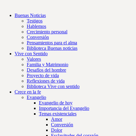
Buenas Noticias
Testigos
Hablemos
Crecimiento personal
Conversión
Pensamientos para el alma
Biblioteca Buenas noticias
Vive con Sentido
Valores
Familia y Matrimonio
Desafíos del hombre
Proyecto de vida
Reflexiones de vida
Biblioteca Vive con sentido
Crece en la fe
Evangelio
Evangelio de hoy
Importancia del Evangelio
Temas existenciales
Amor
Conversión
Dolor
Esclavitudes del corazón