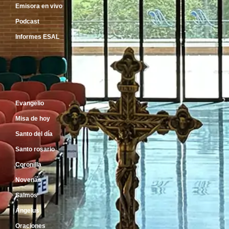
Emisora en vivo
Podcast
Informes ESAL
Inicio
Evangelio
Misa de hoy
Santo del día
Santo rosario
Coronilla
Novenas
Salmos
Ángelus
Oraciones