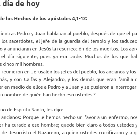
 día de hoy
de los Hechos de los apóstoles 4,1-12:
mientras Pedro y Juan hablaban al pueblo, después de que el par
 los sacerdotes, el jefe de la guardia del templo y los saduce
o y anunciaran en Jesús la resurrección de los muertos. Los apr
a el día siguiente, pues ya era tarde. Muchos de los que hab
s cinco mil hombres.
e reunieron en Jerusalén los jefes del pueblo, los ancianos y los
ás, y con Caifás y Alejandro, y los demás que eran familia 
r en medio de ellos a Pedro y a Juan y se pusieron a interrogar
en nombre de quién han hecho eso ustedes ?
no de Espíritu Santo, les dijo:
y ancianos: Porque le hemos hecho un favor a un enfermo, nos
r ha curado a ese hombre; quede bien claro a todos ustedes y
de Jesucristo el Nazareno, a quien ustedes crucificaron y a q