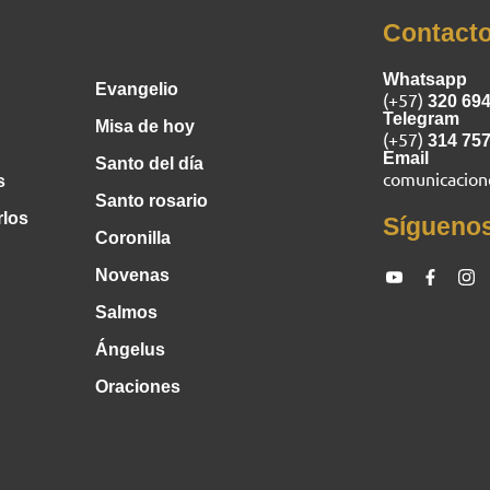
Inicio
Contact
Whatsapp
Evangelio
(+57)
320 69
Telegram
Misa de hoy
(+57)
314 75
Email
Santo del día
comunicacio
s
Santo rosario
rlos
Sígueno
Coronilla
Novenas
Salmos
Ángelus
Oraciones