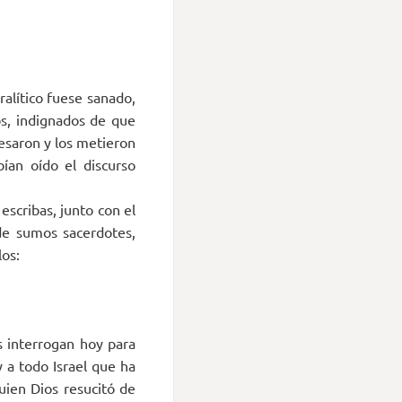
alítico fuese sanado,
os, indignados de que
esaron y los metieron
ían oído el discurso
 escribas, junto con el
de sumos sacerdotes,
los:
 interrogan hoy para
 a todo Israel que ha
uien Dios resucitó de