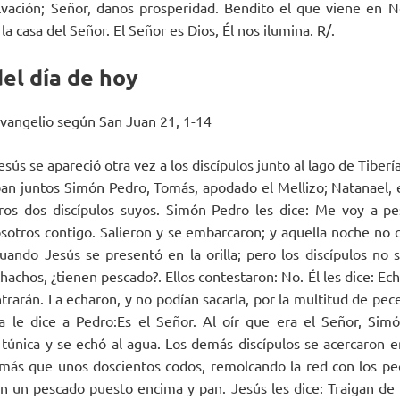
lvación; Señor, danos prosperidad. Bendito el que viene en 
 casa del Señor. El Señor es Dios, Él nos ilumina. R/.
el día de hoy
Evangelio según San Juan 21, 1-14
sús se apareció otra vez a los discípulos junto al lago de Tiberí
an juntos Simón Pedro, Tomás, apodado el Mellizo; Natanael, e
os dos discípulos suyos. Simón Pedro les dice: Me voy a pes
tros contigo. Salieron y se embarcaron; y aquella noche no 
ando Jesús se presentó en la orilla; pero los discípulos no 
hachos, ¿tienen pescado?. Ellos contestaron: No. Él les dice: Ech
trarán. La echaron, y no podían sacarla, por la multitud de pece
 le dice a Pedro:Es el Señor. Al oír que era el Señor, Sim
 túnica y se echó al agua. Los demás discípulos se acercaron e
 más que unos doscientos codos, remolcando la red con los peces
n un pescado puesto encima y pan. Jesús les dice: Traigan de