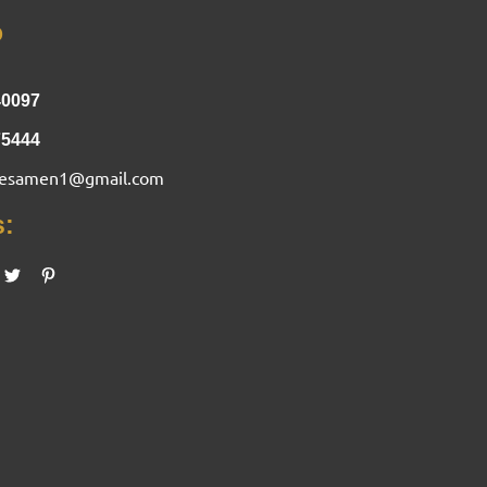
o
40097
75444
nesamen1@gmail.com
s: