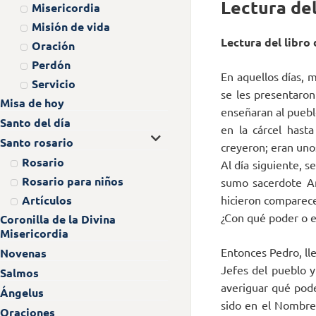
Lectura del
Misericordia
Misión de vida
Lectura del libro 
Oración
Perdón
En aquellos días, 
Servicio
se les presentaron
Misa de hoy
enseñaran al puebl
Santo del día
en la cárcel hast
Santo rosario
creyeron; eran uno
Rosario
Al día siguiente, s
Rosario para niños
sumo sacerdote An
hicieron comparece
Artículos
¿Con qué poder o 
Coronilla de la Divina
Misericordia
Entonces Pedro, lle
Novenas
Jefes del pueblo 
Salmos
averiguar qué pode
Ángelus
sido en el Nombre 
Oraciones