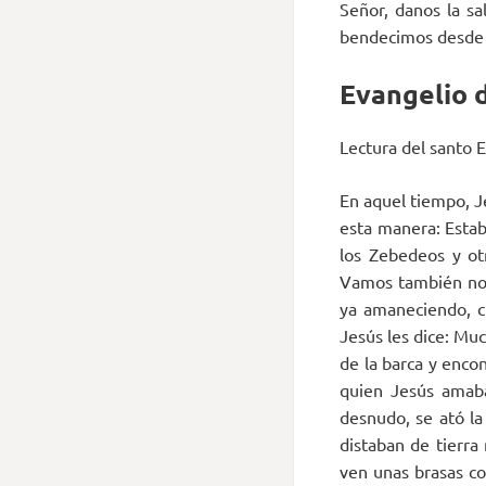
Señor, danos la sa
bendecimos desde la
Evangelio d
Lectura del santo 
En aquel tiempo, Je
esta manera: Estab
los Zebedeos y otr
Vamos también noso
ya amaneciendo, cu
Jesús les dice: Muc
de la barca y encon
quien Jesús amaba
desnudo, se ató la
distaban de tierra
ven unas brasas co