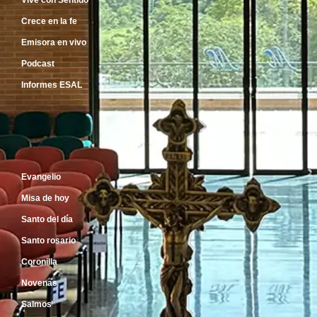
Vive con Sentido
Crece en la fe
Emisora en vivo
Podcast
Informes ESAL
Inicio
Evangelio
Misa de hoy
Santo del día
Santo rosario
Coronilla
Novenas
Salmos