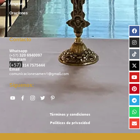
Ángelus
Oraciones
Contacto
Whatsapp
(+57)
320 6940097
Telegram
(+57)
314 7575444
Email
comunicacionesamen1@gmail.com
Síguenos:
Términos y condiciones
Políticas de privacidad