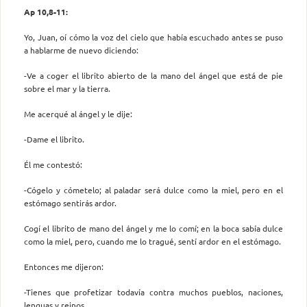
Ap 10,8-11:
Yo, Juan, oí cómo la voz del cielo que había escuchado antes se puso
a hablarme de nuevo diciendo:
-Ve a coger el librito abierto de la mano del ángel que está de pie
sobre el mar y la tierra.
Me acerqué al ángel y le dije:
-Dame el librito.
Él me contestó:
-Cógelo y cómetelo; al paladar será dulce como la miel, pero en el
estómago sentirás ardor.
Cogí el librito de mano del ángel y me lo comí; en la boca sabía dulce
como la miel, pero, cuando me lo tragué, sentí ardor en el estómago.
Entonces me dijeron:
-Tienes que profetizar todavía contra muchos pueblos, naciones,
lenguas y reinos.