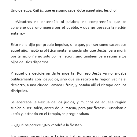
Uno de ellos, Caifás, que era sumo sacerdote aquel año, les dijo:
– «Vosotros no entendéis ni palabra; no comprendéis que os
conviene que uno muera por el pueblo, y que no perezca la nación
entera.»
Esto no lo dijo por propio impulso, sino que, por ser sumo sacerdote
aquel año, habló proféticamente, anunciando que Jesús iba a morir
por la nación; y no sólo por la nación, sino también para reunir a los
hijos de Dios dispersos.
Y aquel día decidieron darle muerte. Por eso Jesús ya no andaba
públicamente con los judíos, sino que se retiró a la región vecina al
desierto, a una ciudad llamada Efraín, y pasaba allí el tiempo con los
discípulos.
Se acercaba la Pascua de los judíos, y muchos de aquella región
subían a Jerusalén, antes de la Pascua, para purificarse. Buscaban a
Jesús y, estando en el templo, se preguntaban:
– «¿Qué os parece? ¿No vendrá a la fiesta?»
Los sumos sacerdotes y fariseos habían mandado que el que se