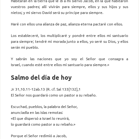
Habitarán en la tierra que le di a mi siervo Jacob, en la que habitaron
vuestros padres; allí vivirán para siempre, ellos y sus hijos y sus
nietos; y mi siervo David será su príncipe para siempre.
Haré con ellos una alianza de paz, alianza eterna pactaré con ellos.
Los estableceré, los multiplicaré y pondré entre ellos mi santuario
para siempre; tendré mi morada junto a ellos, yo seré su Dios, y ellos
serán mi pueblo.
Y sabrán las naciones que yo soy el Señor que consagra a
Israel, cuando esté entre ellos mi santuario para siempre.»
Salmo del día de hoy
Jr 31,10.11-12ab.13 (R. cf. Sal 133[132],1
El Señor nos guardará como un pastor a su rebaño.
Escuchad, pueblos, la palabra del Señor,
anunciadla en las islas remotas:
«El que dispersó a Israel lo reunirá,
lo guardará como pastor a su rebaño.»
Porque el Señor redimió a Jacob,