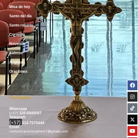
Misa de hoy
Santo del día
Santo rosario
Coronilla
Novenas
Salmos
Ángelus
Oraciones
Contacto
Whatsapp
(+57)
320 6940097
Telegram
(+57)
314 7575444
Email
comunicacionesamen1@gmail.com