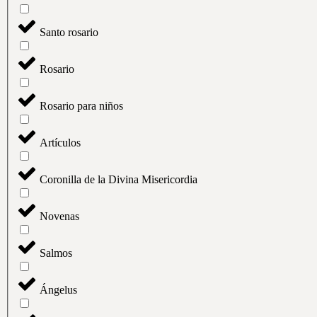
Santo rosario
Rosario
Rosario para niños
Artículos
Coronilla de la Divina Misericordia
Novenas
Salmos
Ángelus